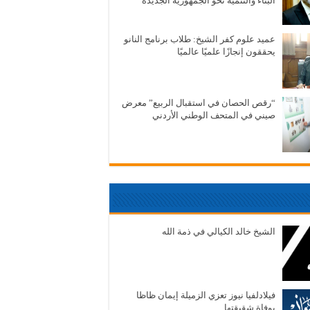
البناء والتنمية نحو الجمهورية الجديدة
عميد علوم كفر الشيخ: طلاب برنامج النانو
يحققون إنجازًا علميًا عالميًا
“رقص الحصان في استقبال الربيع” معرض
صيني في المتحف الوطني الأردني
الشيخ خالد الكيالي في ذمة الله
فيلادلفيا نيوز تعزي الزميلة إيمان ظاظا
بوفاة شقيقتها