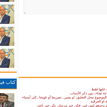
كتاب فيلا
 عليها فقط.
عة تشاء، دون ذكر الأسباب.
موضوع محل التعليق، او يشير ـ تصريحا أو تلويحا ـ إلى أسماء
ة او العرقية.
نهم وحدهم ليس غير، فكن خير مرسل، نكن خير ناشر.