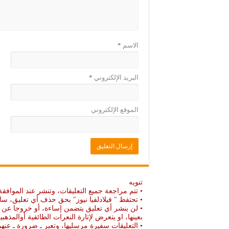
ة
د
)
ة
)
الاسم
*
البريد الإلكتروني
*
الموقع الإلكتروني
تنويه
• تتم مراجعة جميع التعليقات، وتنشر عند الموافقة
• تحتفظ " فيلادلفيا نيوز" بحق حذف أي تعليق، سا
• لن ينشر أي تعليق يتضمن إساءة، أو خروجا عن ال
بعينها، او يتعرض لإثارة النعرات الطائفية أوالمذهبي
• التعليقات سفيرة مرسليها، وتعبر ـ ضرورة ـ ع