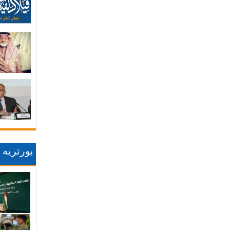
بورتريه