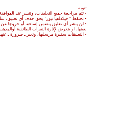
تنويه
• تتم مراجعة جميع التعليقات، وتنشر عند الموافقة
• تحتفظ " فيلادلفيا نيوز" بحق حذف أي تعليق، سا
• لن ينشر أي تعليق يتضمن إساءة، أو خروجا عن ال
بعينها، او يتعرض لإثارة النعرات الطائفية أوالمذهبي
• التعليقات سفيرة مرسليها، وتعبر ـ ضرورة ـ ع