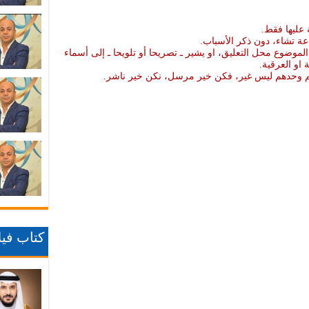
 عليها فقط.
عة تشاء، دون ذكر الأسباب.
موضوع محل التعليق، او يشير ـ تصريحا أو تلويحا ـ إلى أسماء
ة او العرقية.
نهم وحدهم ليس غير، فكن خير مرسل، نكن خير ناشر.
كتاب فيلا