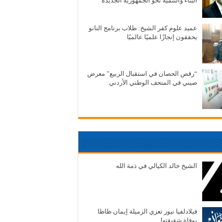
البناء والتنمية نحو الجمهورية الجديدة
عميد علوم كفر الشيخ: طلاب برنامج النانو
يحققون إنجازًا علميًا عالميًا
“رقص الحصان في استقبال الربيع” معرض
صيني في المتحف الوطني الأردني
الشيخ خالد الكيالي في ذمة الله
فيلادلفيا نيوز تعزي الزميلة إيمان ظاظا
بوفاة شقيقتها