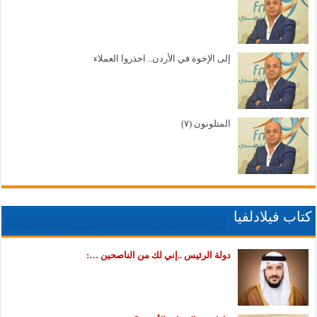
إلى الإخوة في الأردن.. احذروا العملاء
المتلونون (٧)
كتاب فيلادلفيا
دولة الرئيس ..إني لك من الناصحين …: