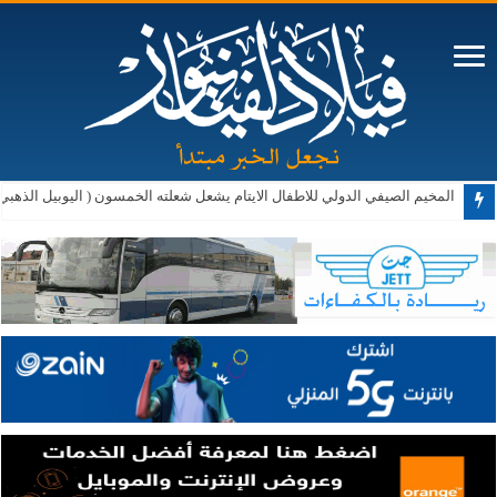
إيران: إعادة فتح مضيق هرمز لا تعتمد على المفاوضات مع عُمان
المخيم الصيفي الدولي للاطفال الايتام يشعل شعلته الخمسون ( اليوبيل الذهبي 