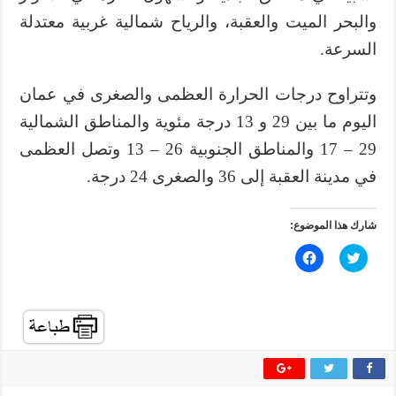
والبحر الميت والعقبة، والرياح شمالية غربية معتدلة
السرعة.
وتتراوح درجات الحرارة العظمى والصغرى في عمان
اليوم ما بين 29 و 13 درجة مئوية والمناطق الشمالية
29 – 17 والمناطق الجنوبية 26 – 13 وتصل العظمى
في مدينة العقبة إلى 36 والصغرى 24 درجة.
شارك هذا الموضوع:
ا
ا
ض
ن
غ
ق
ط
ر
ل
ل
ل
ل
م
م
ش
ش
ا
ا
ر
ر
ك
ك
ة
ة
ع
ع