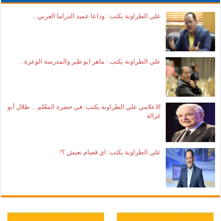
علي الطراونة يكتب : وداعا عميد الدراما العربي ..
علي الطراونة يكتب : ماهر ابو طير والمدرسة الوعرة ..
الاعلامي علي الطراونة يكتب: في حضرة المعّلم… طلال أبو
غزالة
علي الطراونة يكتب: اي فصام نعيش ؟!