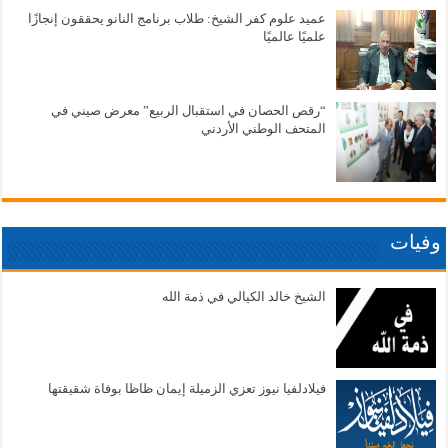
عميد علوم كفر الشيخ: طلاب برنامج النانو يحققون إنجازًا
علميًا عالميًا
“رقص الحصان في استقبال الربيع” معرض صيني في
المتحف الوطني الأردني
وفيات
الشيخ خالد الكيالي في ذمة الله
فيلادلفيا نيوز تعزي الزميلة إيمان ظاظا بوفاة شقيقتها