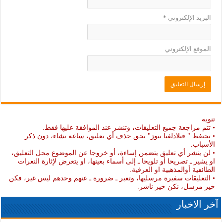
البريد الإلكتروني
*
الموقع الإلكتروني
تنويه
• تتم مراجعة جميع التعليقات، وتنشر عند الموافقة عليها فقط.
• تحتفظ " فيلادلفيا نيوز" بحق حذف أي تعليق، ساعة تشاء، دون ذكر
الأسباب.
• لن ينشر أي تعليق يتضمن إساءة، أو خروجا عن الموضوع محل التعليق،
او يشير ـ تصريحا أو تلويحا ـ إلى أسماء بعينها، او يتعرض لإثارة النعرات
الطائفية أوالمذهبية او العرقية.
• التعليقات سفيرة مرسليها، وتعبر ـ ضرورة ـ عنهم وحدهم ليس غير، فكن
خير مرسل، نكن خير ناشر.
آخر الاخبار