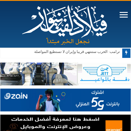
ترامب: الحرب ستنتهي قريبا وإيران لا تستطيع المواصلة