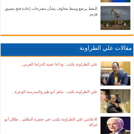
النفط يرتفع وسط مخاوف بشأن مقترحات إعادة فتح مضيق
هرمز
مقالات علي الطراونة
علي الطراونة يكتب : وداعا عميد الدراما العربي ..
علي الطراونة يكتب : ماهر ابو طير والمدرسة الوعرة ..
الاعلامي علي الطراونة يكتب: في حضرة المعّلم… طلال أبو
غزالة