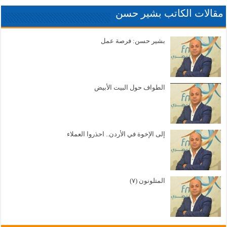
مقالات الكاتب بشير حسن
بشير حسن: فرصة عمل
الطواف حول البيت الأبيض
إلى الإخوة في الأردن.. احذروا العملاء
المتلونون (٧)