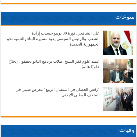
منوعات
علي الشافعي: ثورة 30 يونيو جسدت إرادة
الشعب..والرئيس السيسي يقود مسيرة البناء والتنمية نحو
الجمهورية الجديدة
عميد علوم كفر الشيخ: طلاب برنامج النانو يحققون إنجازًا
علميًا عالميًا
“رقص الحصان في استقبال الربيع” معرض صيني في
المتحف الوطني الأردني
وفيات