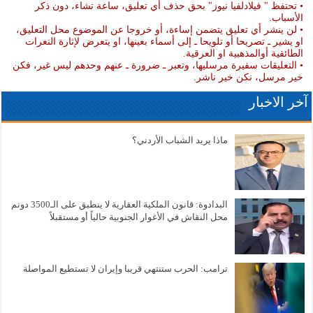
• تحتفظ " فيلادلفيا نيوز" بحق حذف أي تعليق، ساعة تشاء، دون ذكر
الأسباب.
• لن ينشر أي تعليق يتضمن إساءة، أو خروجا عن الموضوع محل التعليق،
او يشير ـ تصريحا أو تلويحا ـ إلى أسماء بعينها، او يتعرض لإثارة النعرات
الطائفية أوالمذهبية او العرقية.
• التعليقات سفيرة مرسليها، وتعبر ـ ضرورة ـ عنهم وحدهم ليس غير، فكن
خير مرسل، نكن خير ناشر.
آخر الاخبار
ماذا يريد الشباب الأردني؟
البدادوة: قانون الملكية العقارية لا ينطبق على الـ3500 دونم
محل النقاش في الأغوار الجنوبية حالياً أو مستقبلاً
ترامب: الحرب ستنتهي قريبا وإيران لا تستطيع المواصلة