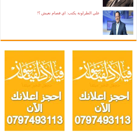
علي الطراونة يكتب: اي فصام نعيش ؟!