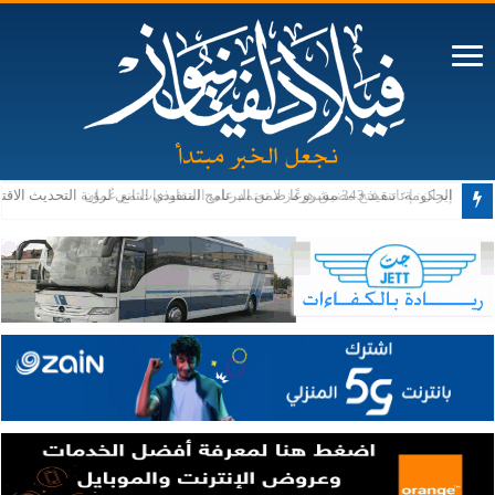
الحكومة: تنفيذ 343 مشروعًا ضمن البرنامج التنفيذي الثاني لرؤية التحديث الاقتصادي