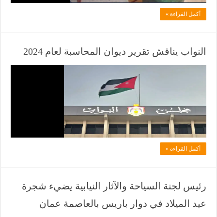
ل
أكمل القراءة »
ف
ي
ا
النواب يناقش تقرير ديوان المحاسبة لعام 2024
ن
ف
ي
ي
و
ل
ز
ا
د
ح
ل
ذّ
أكمل القراءة »
ف
ر
ي
ر
ا
ئ
رئيس لجنة السياحة والآثار النيابية يضيء شجرة
ن
ي
عيد الميلاد في دوار باريس بالعاصمة عمان
ي
س