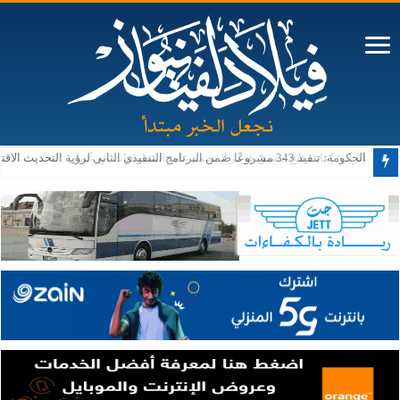
الحكومة: تنفيذ 343 مشروعًا ضمن البرنامج التنفيذي الثاني لرؤية التحديث الاقتصادي