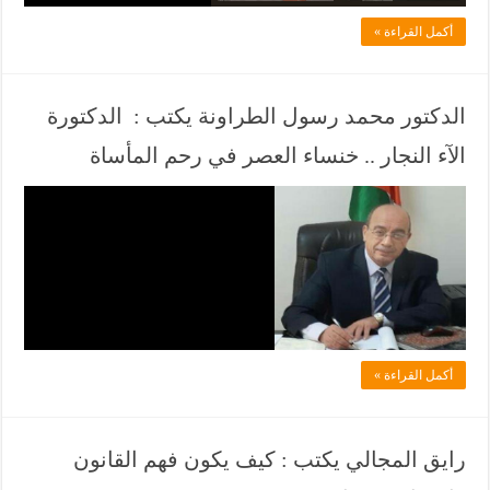
ل
أكمل القراءة »
ف
ي
ا
الدكتور محمد رسول الطراونة يكتب : الدكتورة
ن
الآء النجار .. خنساء العصر في رحم المأساة
ي
و
ف
ز
ي
–
ل
ف
ا
ي
د
ز
ل
أكمل القراءة »
ح
ف
م
ي
ة
ا
رايق المجالي يكتب : كيف يكون فهم القانون
ا
ن