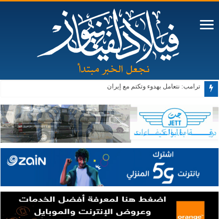
ترامب: نتعامل بهدوء وتكتم مع إيران
“الطاقة النيابية” تدعو لتشديد الرقابة على محطات المحروقات وتبحث شكاوى ار