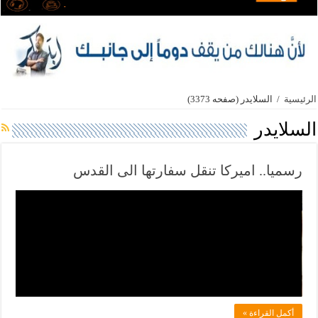
الرئيسية
/
السلايدر
(صفحه 3373)
السلايدر
رسميا.. اميركا تنقل سفارتها الى القدس
ف
ي
ل
ا
د
ل
أكمل القراءة »