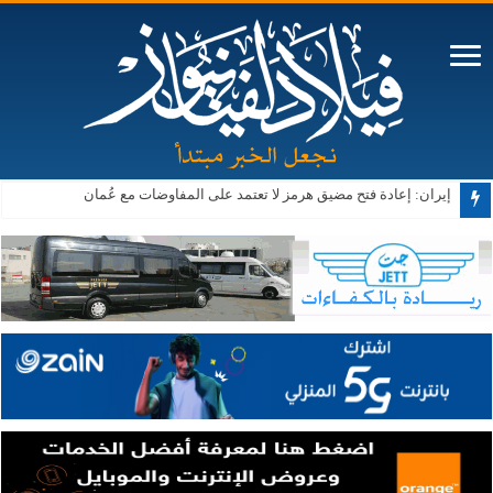
الحكومة: تنفيذ 343 مشروعًا ضمن البرنامج التنفيذي الثاني لرؤية التحديث الاقتصادي
إيران: إعادة فتح مضيق هرمز لا تعتمد على المفاوضات مع عُمان