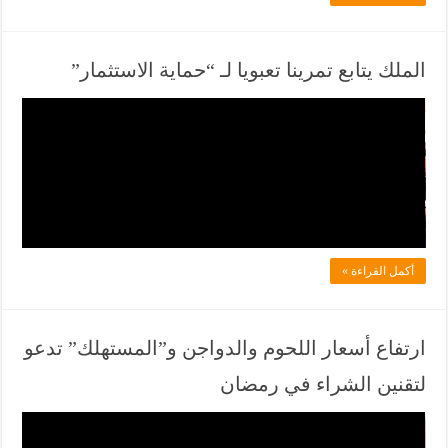
ف
ي
ا
الملك يتابع تمرينا تعبويا لـ “حماية الاستثمار”
ن
ف
ي
ي
و
ل
ز
ا
د
ب
ل
د
أكمل القراءة »
ف
أ
ي
ت
ا
ا
ارتفاع أسعار اللحوم والدواجن و”المستهلك” تدعو
ن
ح
لتقنين الشراء في رمضان
ي
ت
و
ف
ف
ز