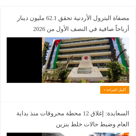
مصفاة البترول الأردنية تحقق 62.1 مليون دينار
أرباحاً صافية في النصف الأول من 2026
ف
ي
ل
ا
د
ل
أكمل القراءة »
ف
ي
ا
السعايدة: إغلاق 12 محطة محروقات منذ بداية
ن
العام وضبط حالات خلط بنزين
ي
و