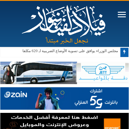
ترامب: نتعامل بهدوء وتكتم مع إيران
مجلس الوزراء يوافق على تسوية الأوضاع الضريبية لـ 620 مكلفا