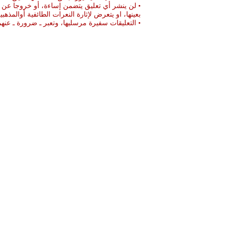
• لن ينشر أي تعليق يتضمن إساءة، أو خروجا عن ال
بعينها، او يتعرض لإثارة النعرات الطائفية أوالمذهبي
• التعليقات سفيرة مرسليها، وتعبر ـ ضرورة ـ ع