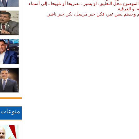
موضوع محل التعليق، او يشير ـ تصريحا أو تلويحا ـ إلى أسماء
ة او العرقية.
نهم وحدهم ليس غير، فكن خير مرسل، نكن خير ناشر.
منوعات