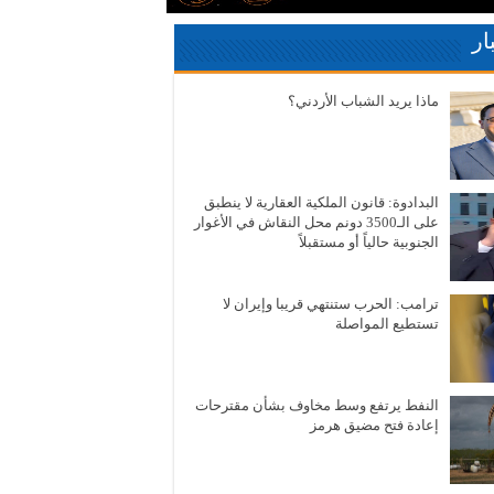
ار
ماذا يريد الشباب الأردني؟
البدادوة: قانون الملكية العقارية لا ينطبق
على الـ3500 دونم محل النقاش في الأغوار
الجنوبية حالياً أو مستقبلاً
ترامب: الحرب ستنتهي قريبا وإيران لا
تستطيع المواصلة
النفط يرتفع وسط مخاوف بشأن مقترحات
إعادة فتح مضيق هرمز