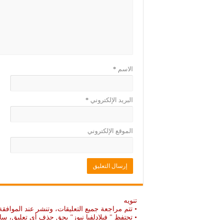
د
ج
ي
د
د
ي
ة
د
)
ة
)
الاسم
*
البريد الإلكتروني
*
الموقع الإلكتروني
تنويه
• تتم مراجعة جميع التعليقات، وتنشر عند الموافقة
• تحتفظ " فيلادلفيا نيوز" بحق حذف أي تعليق، سا