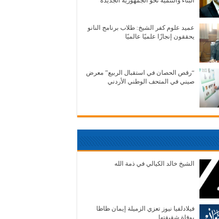
البناء والتنمية نحو الجمهورية الجديدة
عميد علوم كفر الشيخ: طلاب برنامج النانو
يحققون إنجازًا علميًا عالميًا
“رقص الحصان في استقبال الربيع” معرض
صيني في المتحف الوطني الأردني
الشيخ خالد الكيالي في ذمة الله
فيلادلفيا نيوز تعزي الزميلة إيمان ظاظا
بوفاة شقيقتها