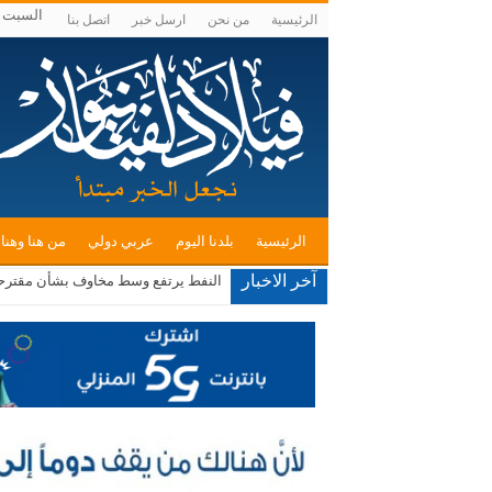
السبت , أغسط
الرئيسية
من نحن
ارسل خبر
اتصل بنا
الرئيسية
بلدنا اليوم
عربي دولي
من هنا وهنا
آخر الاخبار
النفط يرتفع وسط مخاوف بشأن مقترح
ندوة بعنوان “المفرق .. عروس البادية ود