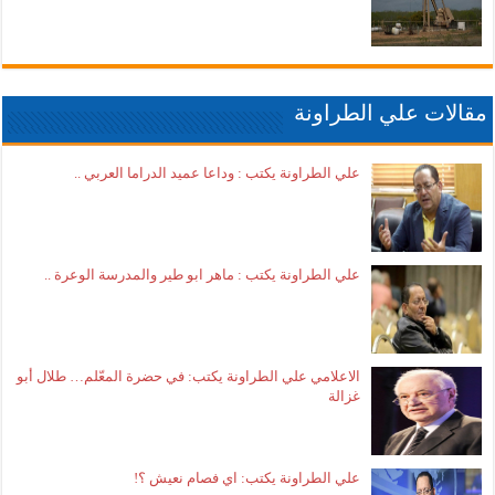
مقالات علي الطراونة
علي الطراونة يكتب : وداعا عميد الدراما العربي ..
علي الطراونة يكتب : ماهر ابو طير والمدرسة الوعرة ..
الاعلامي علي الطراونة يكتب: في حضرة المعّلم… طلال أبو
غزالة
علي الطراونة يكتب: اي فصام نعيش ؟!