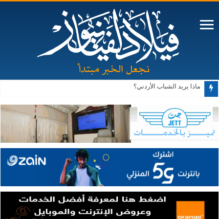
ماذا يريد الشباب الأردني؟
البدادوة: قانون الملكية العقارية لا ينطبق على الـ3500 دونم محل النقاش في الأغوار الجنوبية حالياً أو مستقبلاً