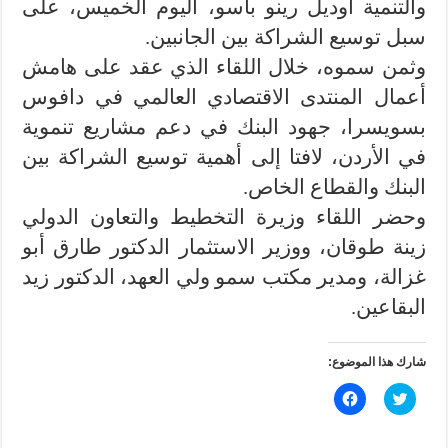
والتنمية أوديل رينو باسو، اليوم الخميس، على
سبل توسيع الشراكة بين الجانبين.
وثمن سموه، خلال اللقاء الذي عقد على هامش
أعمال المنتدى الاقتصادي العالمي في دافوس
بسويسرا، جهود البنك في دعم مشاريع تنموية
في الأردن، لافتا إلى أهمية توسيع الشراكة بين
البنك والقطاع الخاص.
وحضر اللقاء وزيرة التخطيط والتعاون الدولي
زينة طوقان، ووزير الاستثمار الدكتور طارق أبو
غزالة، ومدير مكتب سمو ولي العهد، الدكتور زيد
البقاعين.
شارك هذا الموضوع:
ا
ا
ض
ن
غ
ق
ط
ر