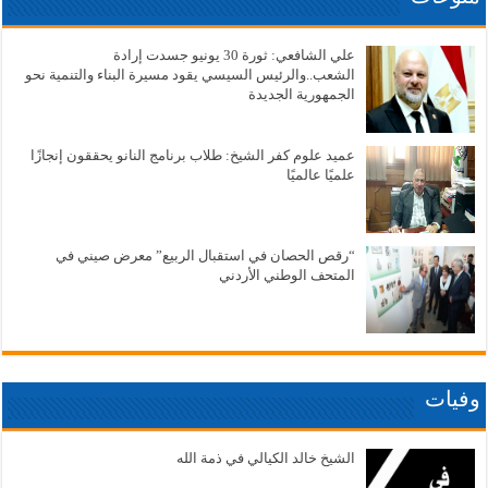
علي الشافعي: ثورة 30 يونيو جسدت إرادة
الشعب..والرئيس السيسي يقود مسيرة البناء والتنمية نحو
الجمهورية الجديدة
عميد علوم كفر الشيخ: طلاب برنامج النانو يحققون إنجازًا
علميًا عالميًا
“رقص الحصان في استقبال الربيع” معرض صيني في
المتحف الوطني الأردني
وفيات
الشيخ خالد الكيالي في ذمة الله