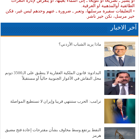
او يشير ـ تصريحا أو تلويحا ـ إلى أسماء بعينها، او يتعرض لإثارة النعرات
الطائفية أوالمذهبية او العرقية.
• التعليقات سفيرة مرسليها، وتعبر ـ ضرورة ـ عنهم وحدهم ليس غير، فكن
خير مرسل، نكن خير ناشر.
آخر الاخبار
ماذا يريد الشباب الأردني؟
البدادوة: قانون الملكية العقارية لا ينطبق على الـ3500 دونم
محل النقاش في الأغوار الجنوبية حالياً أو مستقبلاً
ترامب: الحرب ستنتهي قريبا وإيران لا تستطيع المواصلة
النفط يرتفع وسط مخاوف بشأن مقترحات إعادة فتح مضيق
هرمز