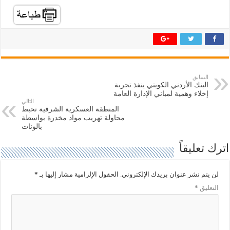
ل
ل
ل
ل
م
م
ش
ش
ا
ا
ر
ر
ك
ك
ة
ة
ع
ع
ل
ل
ى
ى
ت
ف
السابق
و
ي
البنك الأردني الكويتي ينفذ تجربة
ي
س
ت
ب
إخلاء وهمية لمباني الإدارة العامة
ر
و
التالي
(
ك
المنطقة العسكرية الشرقية تحبط
ف
(
محاولة تهريب مواد مخدرة بواسطة
ت
ف
ح
ت
بالونات
ف
ح
ي
ف
اترك تعليقاً
ن
ي
ا
ن
ف
ا
ذ
ف
ة
ذ
لن يتم نشر عنوان بريدك الإلكتروني.
الحقول الإلزامية مشار إليها بـ
*
ج
ة
د
ج
التعليق
*
ي
د
د
ي
ة
د
)
ة
)