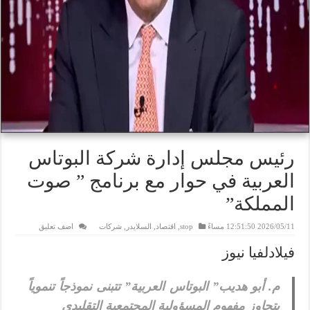
رئيس مجلس إدارة شركة البوتاس
العربية في حوار مع برنامج ” صوت
المملكة”
2026/05/11 12:51:50 مساءً
stop
,
اقتصاد
,
السلايدر
,
شركات
اضف تعليق
فيلادلفيا نيوز
م. أبو هديب” البوتاس العربية” تتبنى نموذجاً تنموياً
يتجاوز مفهوم المسؤولية المجتمعية التقليدي