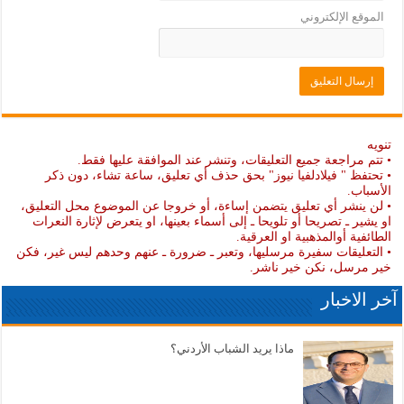
الموقع الإلكتروني
تنويه
• تتم مراجعة جميع التعليقات، وتنشر عند الموافقة عليها فقط.
• تحتفظ " فيلادلفيا نيوز" بحق حذف أي تعليق، ساعة تشاء، دون ذكر
الأسباب.
• لن ينشر أي تعليق يتضمن إساءة، أو خروجا عن الموضوع محل التعليق،
او يشير ـ تصريحا أو تلويحا ـ إلى أسماء بعينها، او يتعرض لإثارة النعرات
الطائفية أوالمذهبية او العرقية.
• التعليقات سفيرة مرسليها، وتعبر ـ ضرورة ـ عنهم وحدهم ليس غير، فكن
خير مرسل، نكن خير ناشر.
آخر الاخبار
ماذا يريد الشباب الأردني؟