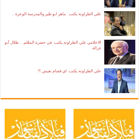
علي الطراونة يكتب : ماهر ابو طير والمدرسة الوعرة ..
الاعلامي علي الطراونة يكتب: في حضرة المعّلم… طلال أبو
غزالة
علي الطراونة يكتب: اي فصام نعيش ؟!