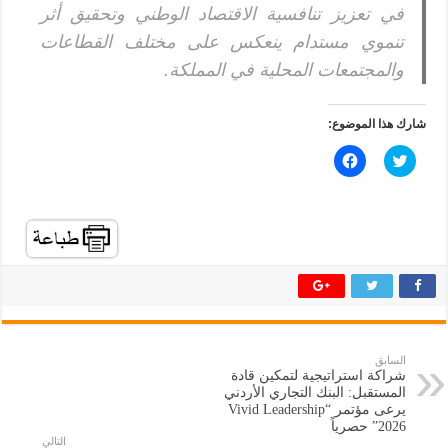
في تعزيز تنافسية الاقتصاد الوطني وتحقيق أثر
تنموي مستدام ينعكس على مختلف القطاعات
والمجتمعات المحلية في المملكة.
شارك هذا الموضوع:
ا
ا
ض
ن
غ
ق
ط
ر
ل
ل
ل
ل
م
م
ش
ش
ا
ا
ر
ر
ك
ك
ة
ة
ع
ع
ل
ل
ى
ى
ت
ف
السابق
و
ي
شراكة استراتيجية لتمكين قادة
ي
س
ت
ب
المستقبل: البنك التجاري الأردني
ر
و
يرعى مؤتمر “Vivid Leadership
(
ك
2026” حصرياً
ف
(
التالي
ت
ف