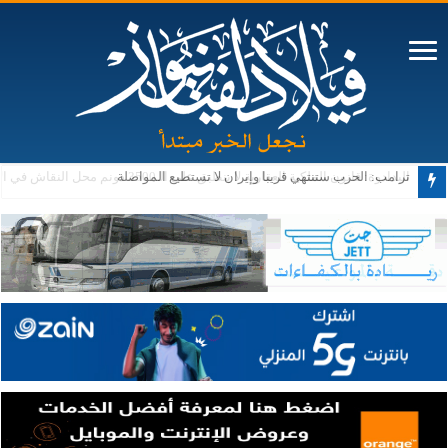
ترامب: الحرب ستنتهي قريبا وإيران لا تستطيع المواصلة