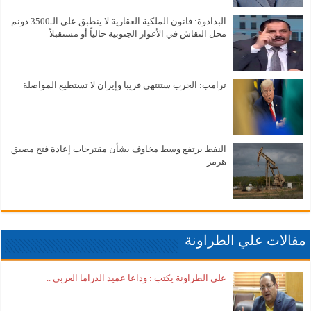
البدادوة: قانون الملكية العقارية لا ينطبق على الـ3500 دونم
محل النقاش في الأغوار الجنوبية حالياً أو مستقبلاً
ترامب: الحرب ستنتهي قريبا وإيران لا تستطيع المواصلة
النفط يرتفع وسط مخاوف بشأن مقترحات إعادة فتح مضيق
هرمز
مقالات علي الطراونة
علي الطراونة يكتب : وداعا عميد الدراما العربي ..