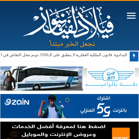
البدادوة: قانون الملكية العقارية لا ينطبق على الـ3500 دونم محل النقاش في الأغوار الجنوبية حالياً أو مستقبلاً