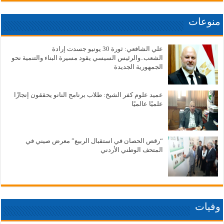
منوعات
علي الشافعي: ثورة 30 يونيو جسدت إرادة
الشعب..والرئيس السيسي يقود مسيرة البناء والتنمية نحو
الجمهورية الجديدة
عميد علوم كفر الشيخ: طلاب برنامج النانو يحققون إنجازًا
علميًا عالميًا
“رقص الحصان في استقبال الربيع” معرض صيني في
المتحف الوطني الأردني
وفيات