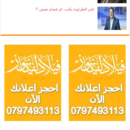
علي الطراونة يكتب: اي فصام نعيش ؟!