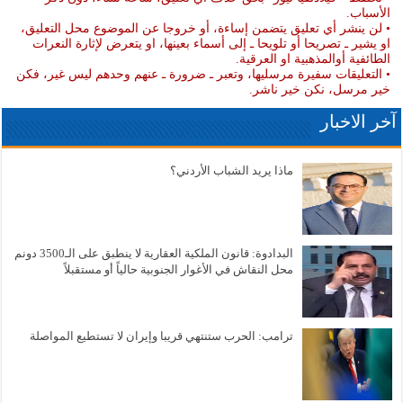
الأسباب.
• لن ينشر أي تعليق يتضمن إساءة، أو خروجا عن الموضوع محل التعليق،
او يشير ـ تصريحا أو تلويحا ـ إلى أسماء بعينها، او يتعرض لإثارة النعرات
الطائفية أوالمذهبية او العرقية.
• التعليقات سفيرة مرسليها، وتعبر ـ ضرورة ـ عنهم وحدهم ليس غير، فكن
خير مرسل، نكن خير ناشر.
آخر الاخبار
ماذا يريد الشباب الأردني؟
البدادوة: قانون الملكية العقارية لا ينطبق على الـ3500 دونم
محل النقاش في الأغوار الجنوبية حالياً أو مستقبلاً
ترامب: الحرب ستنتهي قريبا وإيران لا تستطيع المواصلة