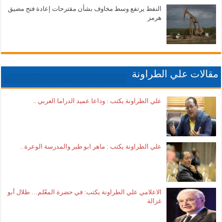
النفط يرتفع وسط مخاوف بشأن مقترحات إعادة فتح مضيق
هرمز
مقالات علي الطراونة
علي الطراونة يكتب : وداعا عميد الدراما العربي ..
علي الطراونة يكتب : ماهر ابو طير والمدرسة الوعرة ..
الاعلامي علي الطراونة يكتب: في حضرة المعّلم… طلال أبو
غزالة