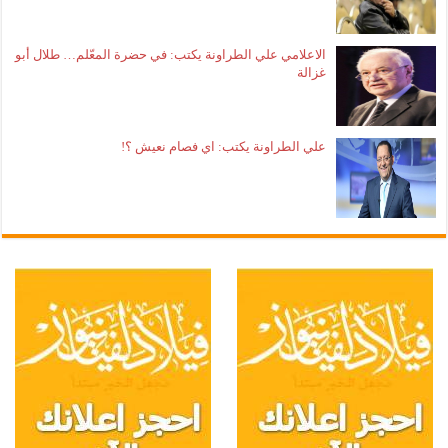
الاعلامي علي الطراونة يكتب: في حضرة المعّلم… طلال أبو
غزالة
علي الطراونة يكتب: اي فصام نعيش ؟!