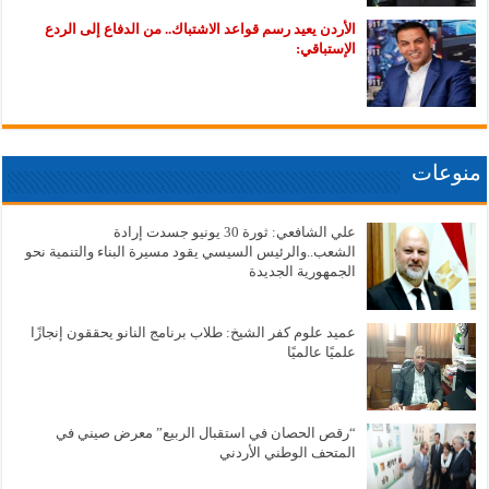
الأردن يعيد رسم قواعد الاشتباك.. من الدفاع إلى الردع
الإستباقي:
منوعات
علي الشافعي: ثورة 30 يونيو جسدت إرادة
الشعب..والرئيس السيسي يقود مسيرة البناء والتنمية نحو
الجمهورية الجديدة
عميد علوم كفر الشيخ: طلاب برنامج النانو يحققون إنجازًا
علميًا عالميًا
“رقص الحصان في استقبال الربيع” معرض صيني في
المتحف الوطني الأردني