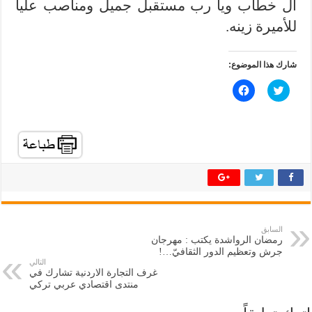
آل خطاب ويا رب مستقبل جميل ومناصب عليا
للأميرة زينه.
شارك هذا الموضوع:
ا
ا
ض
ن
غ
ق
ط
ر
ل
ل
ل
ل
م
م
ش
ش
ا
ا
ر
ر
ك
ك
ة
ة
ع
ع
ل
ل
ى
ى
ت
ف
السابق
و
ي
رمضان الرواشدة يكتب : مهرجان
ي
س
ت
ب
جرش وتعظيم الدور الثقافيّ…!
ر
و
التالي
(
ك
غرف التجارة الاردنية تشارك في
ف
(
منتدى اقتصادي عربي تركي
ت
ف
ح
ت
ف
ح