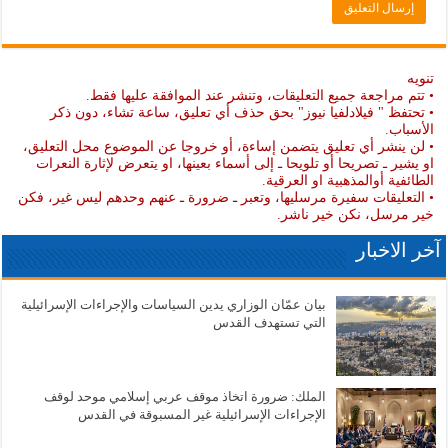
تنويه
• تتم مراجعة جميع التعليقات، وتنشر عند الموافقة عليها فقط.
• تحتفظ " فيلادلفيا نيوز" بحق حذف أي تعليق، ساعة تشاء، دون ذكر
الأسباب.
• لن ينشر أي تعليق يتضمن إساءة، أو خروجا عن الموضوع محل التعليق،
او يشير ـ تصريحا أو تلويحا ـ إلى أسماء بعينها، او يتعرض لإثارة النعرات
الطائفية أوالمذهبية او العرقية.
• التعليقات سفيرة مرسليها، وتعبر ـ ضرورة ـ عنهم وحدهم ليس غير، فكن
خير مرسل، نكن خير ناشر.
آخر الاخبار
بيان عمّان الوزاري يدين السياسات والإجراءات الإسرائيلية
التي تستهدف القدس
الملك: ضرورة اتخاذ موقف عربي إسلامي موحد لوقف
الإجراءات الإسرائيلية غير المسبوقة في القدس