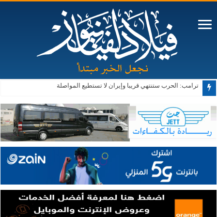
ترامب: الحرب ستنتهي قريبا وإيران لا تستطيع المواصلة
النفط يرتفع وسط مخاوف بشأن مقترحات إعادة فتح مضيق هرمز