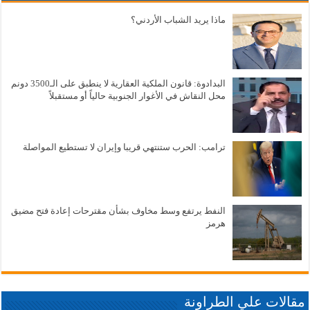
ماذا يريد الشباب الأردني؟
البدادوة: قانون الملكية العقارية لا ينطبق على الـ3500 دونم
محل النقاش في الأغوار الجنوبية حالياً أو مستقبلاً
ترامب: الحرب ستنتهي قريبا وإيران لا تستطيع المواصلة
النفط يرتفع وسط مخاوف بشأن مقترحات إعادة فتح مضيق
هرمز
مقالات علي الطراونة