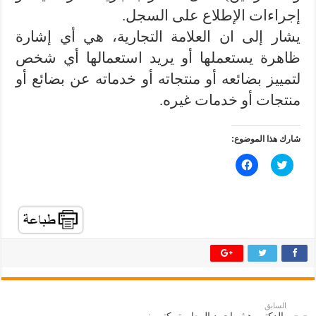
إجراءات الإطلاع على السجل.
يشار إلى ان العلامة التجارية، هي أي إشارة
ظاهرة يستعملها أو يريد استعمالها أي شخص
لتمييز بضائعه أو منتجاته أو خدماته عن بضائع أو
منتجات أو خدمات غيره.
شارك هذا الموضوع:
ا
ا
ض
ن
غ
ق
ط
ر
ل
ل
ل
ل
م
م
ش
ش
ا
ا
ر
ر
ك
ك
ة
ة
ع
ع
ل
ل
ى
ى
ت
ف
السابق
و
ي