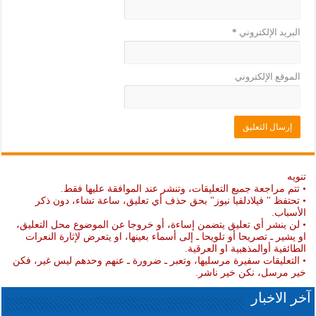
البريد الإلكتروني
*
الموقع الإلكتروني
تنويه
• تتم مراجعة جميع التعليقات، وتنشر عند الموافقة عليها فقط.
• تحتفظ " فيلادلفيا نيوز" بحق حذف أي تعليق، ساعة تشاء، دون ذكر
الأسباب.
• لن ينشر أي تعليق يتضمن إساءة، أو خروجا عن الموضوع محل التعليق،
او يشير ـ تصريحا أو تلويحا ـ إلى أسماء بعينها، او يتعرض لإثارة النعرات
الطائفية أوالمذهبية او العرقية.
• التعليقات سفيرة مرسليها، وتعبر ـ ضرورة ـ عنهم وحدهم ليس غير، فكن
خير مرسل، نكن خير ناشر.
آخر الاخبار