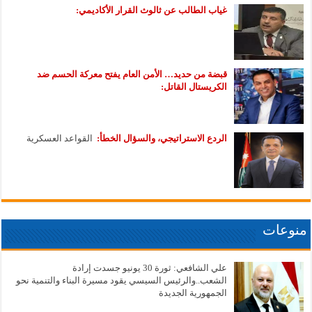
غياب الطالب عن ثالوث القرار الأكاديمي:
قبضة من حديد… الأمن العام يفتح معركة الحسم ضد
الكريستال القاتل:
الردع الاستراتيجي، والسؤال الخطأ:
القواعد العسكرية
منوعات
علي الشافعي: ثورة 30 يونيو جسدت إرادة
الشعب..والرئيس السيسي يقود مسيرة البناء والتنمية نحو
الجمهورية الجديدة