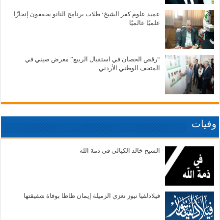
عميد علوم كفر الشيخ: طلاب برنامج النانو يحققون إنجازًا
علميًا عالميًا
“رقص الحصان في استقبال الربيع” معرض صيني في
المتحف الوطني الأردني
وفيات
الشيخ خالد الكيالي في ذمة الله
فيلادلفيا نيوز تعزي الزميلة إيمان ظاظا بوفاة شقيقتها