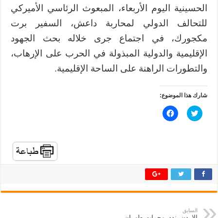
الحسينية اليوم الأربعاء، المبعوث الرئاسي الأميركي
للتحالف الدولي لمحاربة داعش، السفير برت
مكجورك، في اجتماع جرى خلاله بحث الجهود
الإقليمية والدولية المبذولة في الحرب على الإرهاب،
والتطورات الراهنة على الساحة الإقليمية.
شارك هذا الموضوع:
ا
ا
ض
ن
غ
ق
ط
ر
ل
ل
ل
ل
م
م
ش
ش
ا
ا
ر
ر
ك
ك
ة
ة
ع
ع
ل
ل
ى
ى
ت
ف
السابق
و
ي
الاردن يندد بهجمات طهران