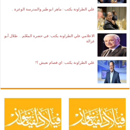
علي الطراونة يكتب : ماهر ابو طير والمدرسة الوعرة ..
الاعلامي علي الطراونة يكتب: في حضرة المعّلم… طلال أبو
غزالة
علي الطراونة يكتب: اي فصام نعيش ؟!