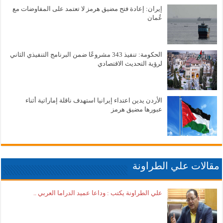
إيران: إعادة فتح مضيق هرمز لا تعتمد على المفاوضات مع
عُمان
الحكومة: تنفيذ 343 مشروعًا ضمن البرنامج التنفيذي الثاني
لرؤية التحديث الاقتصادي
الأردن يدين اعتداء إيرانيا استهدف ناقلة إماراتية أثناء
عبورها مضيق هرمز
مقالات علي الطراونة
علي الطراونة يكتب : وداعا عميد الدراما العربي ..