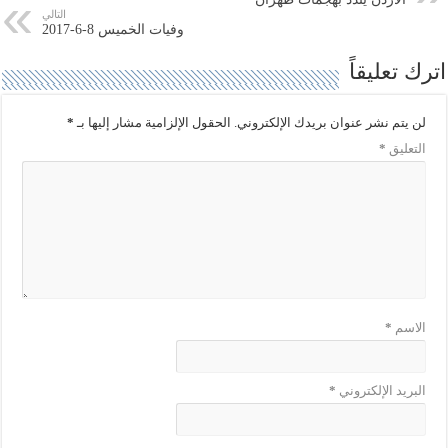
ي
س
ت
ب
التالي
ر
و
وفيات الخميس 8-6-2017
(
ك
ف
(
اترك تعليقاً
ت
ف
ح
ت
ف
ح
ي
ف
ن
ي
لن يتم نشر عنوان بريدك الإلكتروني.
الحقول الإلزامية مشار إليها بـ
*
ا
ن
ف
ا
التعليق
*
ذ
ف
ة
ذ
ج
ة
د
ج
ي
د
د
ي
ة
د
)
ة
)
الاسم
*
البريد الإلكتروني
*