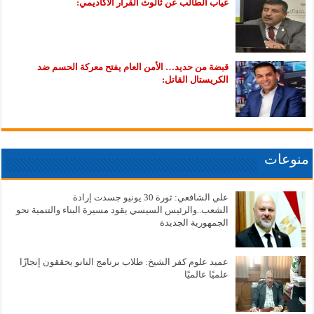
غياب الطالب عن ثالوث القرار الأكاديمي:
قبضة من حديد… الأمن العام يفتح معركة الحسم ضد
الكريستال القاتل:
منوعات
علي الشافعي: ثورة 30 يونيو جسدت إرادة
الشعب..والرئيس السيسي يقود مسيرة البناء والتنمية نحو
الجمهورية الجديدة
عميد علوم كفر الشيخ: طلاب برنامج النانو يحققون إنجازًا
علميًا عالميًا