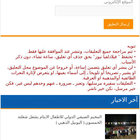
الموقع الإلكتروني
تنويه
• تتم مراجعة جميع التعليقات، وتنشر عند الموافقة عليها فقط.
• تحتفظ " فيلادلفيا نيوز" بحق حذف أي تعليق، ساعة تشاء، دون ذكر
الأسباب.
• لن ينشر أي تعليق يتضمن إساءة، أو خروجا عن الموضوع محل التعليق،
او يشير ـ تصريحا أو تلويحا ـ إلى أسماء بعينها، او يتعرض لإثارة النعرات
الطائفية أوالمذهبية او العرقية.
• التعليقات سفيرة مرسليها، وتعبر ـ ضرورة ـ عنهم وحدهم ليس غير، فكن
خير مرسل، نكن خير ناشر.
آخر الاخبار
المخيم الصيفي الدولي للاطفال الايتام يشعل شعلته
الخمسون ( اليوبيل الذهبي )