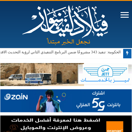
الحكومة: تنفيذ 343 مشروعًا ضمن البرنامج التنفيذي الثاني لرؤية التحديث الاقتصادي