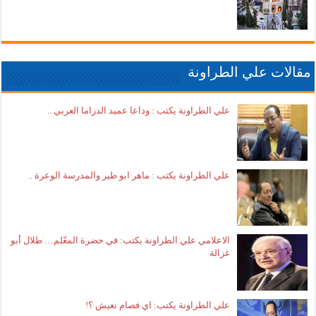
مقالات علي الطراونة
علي الطراونة يكتب : وداعا عميد الدراما العربي ..
علي الطراونة يكتب : ماهر ابو طير والمدرسة الوعرة ..
الاعلامي علي الطراونة يكتب: في حضرة المعّلم… طلال أبو
غزالة
علي الطراونة يكتب: اي فصام نعيش ؟!