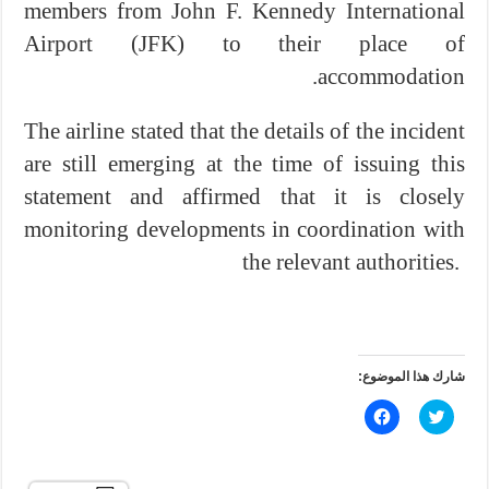
members from John F. Kennedy International
Airport (JFK) to their place of
accommodation.
The airline stated that the details of the incident
are still emerging at the time of issuing this
statement and affirmed that it is closely
monitoring developments in coordination with
the relevant authorities. ‎
شارك هذا الموضوع:
ا
ا
ض
ن
غ
ق
ط
ر
ل
ل
ل
ل