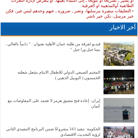
او يشير ـ تصريحا أو تلويحا ـ إلى أسماء بعينها، او يتعرض لإثارة النعرات
الطائفية أوالمذهبية او العرقية.
• التعليقات سفيرة مرسليها، وتعبر ـ ضرورة ـ عنهم وحدهم ليس غير، فكن
خير مرسل، نكن خير ناشر.
آخر الاخبار
فيديو لفرقة من طلبة عمان الأهلية بعنوان : ” دايماً بالعالي ،
بنينا جيل ورا جيل “
المخيم الصيفي الدولي للاطفال الايتام يشعل شعلته
الخمسون ( اليوبيل الذهبي )
إيران: إعادة فتح مضيق هرمز لا تعتمد على المفاوضات مع
عُمان
الحكومة: تنفيذ 343 مشروعًا ضمن البرنامج التنفيذي الثاني
لرؤية التحديث الاقتصادي