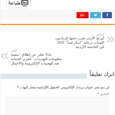
م
م
ش
ش
ا
ا
ر
ر
ك
ك
ة
ة
ع
ع
ل
ل
ى
ى
ت
ف
السابق
و
ي
أورنج الأردن تعزز دعمها للرياديين
ي
س
ت
ب
الشباب برعاية “ابتكر لتبدأ” 2026
ر
و
في الجامعة الأردنية
(
ك
التالي
ف
(
Visa تعلن عن إطلاق “منصة
ت
ف
ح
ت
معلومات التهديدات” لتعزيز الحماية
ف
ح
ضد الهجمات الإلكترونية والاحتيال
ي
ف
ن
ي
ا
ن
اترك تعليقاً
ف
ا
ذ
ف
ة
ذ
ج
ة
لن يتم نشر عنوان بريدك الإلكتروني.
الحقول الإلزامية مشار إليها بـ
*
د
ج
ي
د
التعليق
*
د
ي
ة
د
)
ة
)