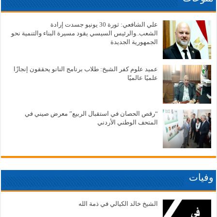
علي الشافعي: ثورة 30 يونيو جسدت إرادة
الشعب..والرئيس السيسي يقود مسيرة البناء والتنمية نحو
الجمهورية الجديدة
عميد علوم كفر الشيخ: طلاب برنامج النانو يحققون إنجازًا
علميًا عالميًا
“رقص الحصان في استقبال الربيع” معرض صيني في
المتحف الوطني الأردني
وفيات
الشيخ خالد الكيالي في ذمة الله