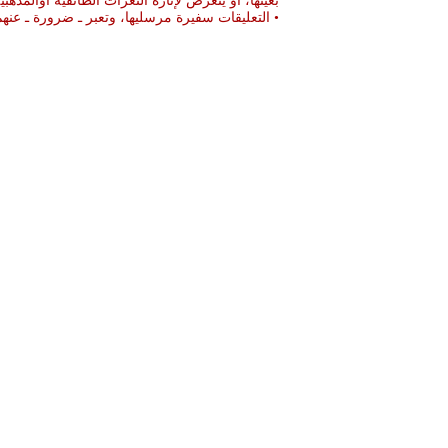
بعينها، او يتعرض لإثارة النعرات الطائفية أوالمذهبي
• التعليقات سفيرة مرسليها، وتعبر ـ ضرورة ـ ع