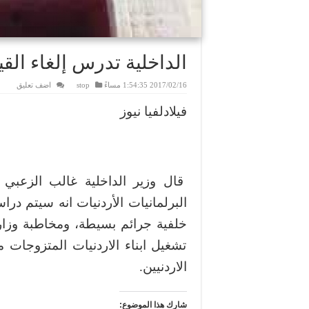
الداخلية تدرس إلغاء القي
2017/02/16 1:54:35 مساءً
stop
اضف تعليق
فيلادلفيا نيوز
قال وزير الداخلية غالب الزعبي 
البرلمانيات الأردنيات انه سيتم درا
خلفية جرائم بسيطة، ومخاطبة وزار
تشغيل ابناء الاردنيات المتزوجات
الاردنيين.
شارك هذا الموضوع: