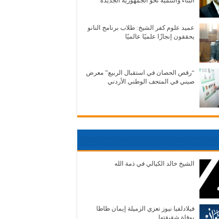
البناء والتنمية نحو الجمهورية الجديدة
عميد علوم كفر الشيخ: طلاب برنامج النانو
يحققون إنجازًا علميًا عالميًا
“رقص الحصان في استقبال الربيع” معرض
صيني في المتحف الوطني الأردني
الشيخ خالد الكيالي في ذمة الله
فيلادلفيا نيوز تعزي الزميلة إيمان ظاظا
بوفاة شقيقتها