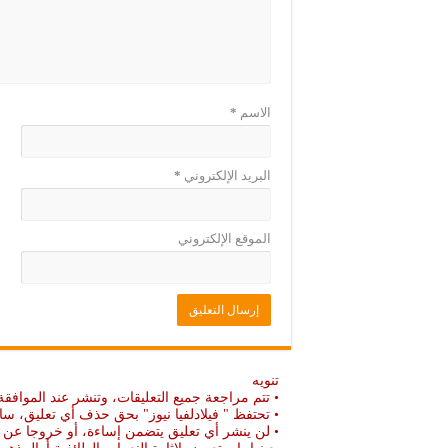
ي
د
د
ي
ة
د
)
ة
)
الاسم
*
البريد الإلكتروني
*
الموقع الإلكتروني
تنويه
• تتم مراجعة جميع التعليقات، وتنشر عند الموافقة
• تحتفظ " فيلادلفيا نيوز" بحق حذف أي تعليق، سا
• لن ينشر أي تعليق يتضمن إساءة، أو خروجا عن ال