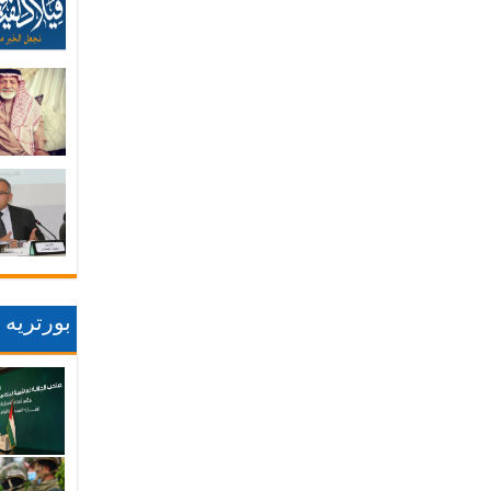
بورتريه