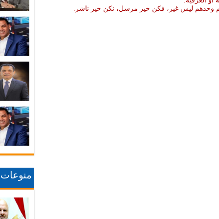
ة او العرقية.
نهم وحدهم ليس غير، فكن خير مرسل، نكن خير ناشر.
منوعات