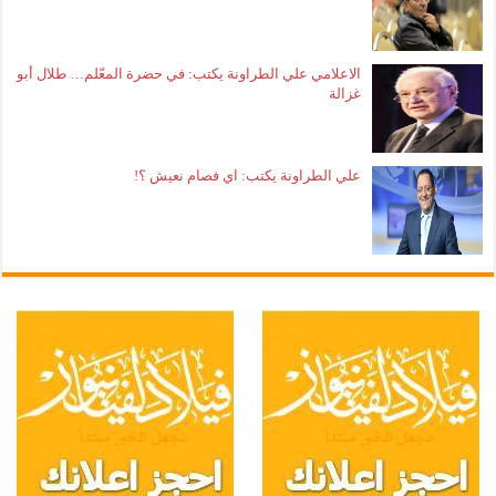
الاعلامي علي الطراونة يكتب: في حضرة المعّلم… طلال أبو
غزالة
علي الطراونة يكتب: اي فصام نعيش ؟!