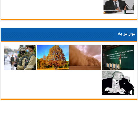
بورتريه