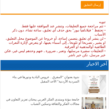
تنويه
• تتم مراجعة جميع التعليقات، وتنشر عند الموافقة عليها فقط.
• تحتفظ " فيلادلفيا نيوز" بحق حذف أي تعليق، ساعة تشاء، دون ذكر
الأسباب.
• لن ينشر أي تعليق يتضمن إساءة، أو خروجا عن الموضوع محل التعليق،
او يشير ـ تصريحا أو تلويحا ـ إلى أسماء بعينها، او يتعرض لإثارة النعرات
الطائفية أوالمذهبية او العرقية.
• التعليقات سفيرة مرسليها، وتعبر ـ ضرورة ـ عنهم وحدهم ليس غير، فكن
خير مرسل، نكن خير ناشر.
آخر الاخبار
ندوة بعنوان “المفرق .. عروس البادية ودورها في بناء
السردية الأردنية” الأحد المقبل
جامعة مؤتة ومنتدى الفكر العربي يبحثان تعزيز التعاون في
مجالات الفكر والثقافة وتمكين الشباب