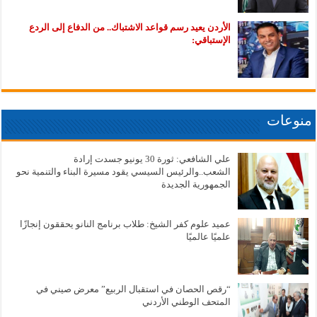
الأردن يعيد رسم قواعد الاشتباك.. من الدفاع إلى الردع
الإستباقي:
منوعات
علي الشافعي: ثورة 30 يونيو جسدت إرادة
الشعب..والرئيس السيسي يقود مسيرة البناء والتنمية نحو
الجمهورية الجديدة
عميد علوم كفر الشيخ: طلاب برنامج النانو يحققون إنجازًا
علميًا عالميًا
“رقص الحصان في استقبال الربيع” معرض صيني في
المتحف الوطني الأردني