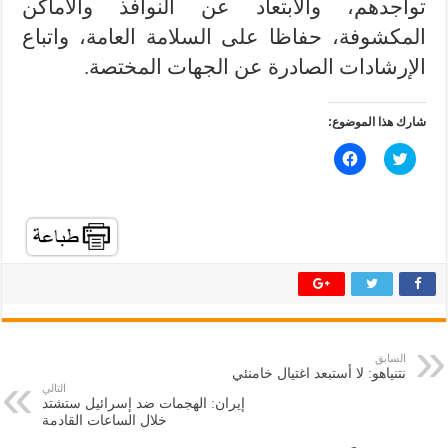
تواجدهم، والابتعاد عن النوافذ والاماكن
المكشوفة، حفاظا على السلامة العامة، واتباع
الإرشادات الصادرة عن الجهات المختصة.
شارك هذا الموضوع:
ا
ا
ض
ن
غ
ق
ط
ر
ل
ل
ل
ل
م
م
ش
ش
ا
ا
ر
ر
ك
ك
ة
ة
ع
ع
ل
ل
ى
ى
ت
ف
السابق
و
ي
نتنياهو: لا أستبعد اغتيال خامنئي
ي
س
ت
ب
التالي
ر
و
إيران: الهجمات ضد إسرائيل ستشتد
(
ك
خلال الساعات القادمة
ف
(
ت
ف