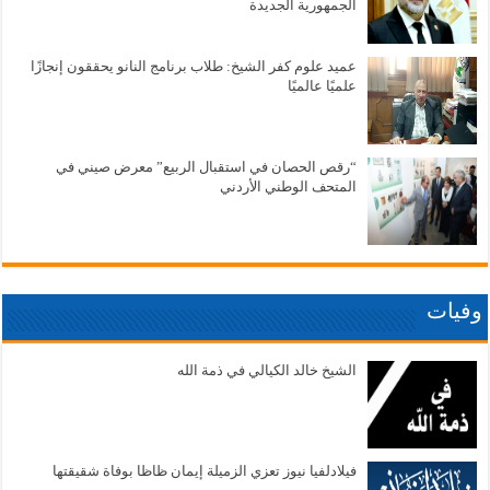
الجمهورية الجديدة
عميد علوم كفر الشيخ: طلاب برنامج النانو يحققون إنجازًا
علميًا عالميًا
“رقص الحصان في استقبال الربيع” معرض صيني في
المتحف الوطني الأردني
وفيات
الشيخ خالد الكيالي في ذمة الله
فيلادلفيا نيوز تعزي الزميلة إيمان ظاظا بوفاة شقيقتها