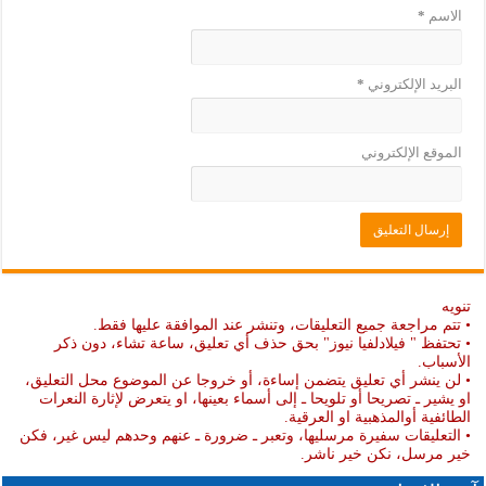
الاسم
*
البريد الإلكتروني
*
الموقع الإلكتروني
تنويه
• تتم مراجعة جميع التعليقات، وتنشر عند الموافقة عليها فقط.
• تحتفظ " فيلادلفيا نيوز" بحق حذف أي تعليق، ساعة تشاء، دون ذكر
الأسباب.
• لن ينشر أي تعليق يتضمن إساءة، أو خروجا عن الموضوع محل التعليق،
او يشير ـ تصريحا أو تلويحا ـ إلى أسماء بعينها، او يتعرض لإثارة النعرات
الطائفية أوالمذهبية او العرقية.
• التعليقات سفيرة مرسليها، وتعبر ـ ضرورة ـ عنهم وحدهم ليس غير، فكن
خير مرسل، نكن خير ناشر.