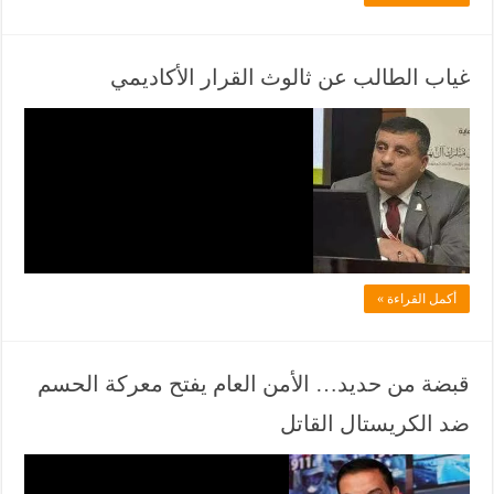
ف
ي
ا
غياب الطالب عن ثالوث القرار الأكاديمي
ن
ف
ي
ي
و
ل
ز
ا
ا
د
ل
ل
م
أكمل القراءة »
ف
ح
ي
ا
ا
م
قبضة من حديد… الأمن العام يفتح معركة الحسم
ن
ي
ضد الكريستال القاتل
ي
ح
و
س
ف
ز