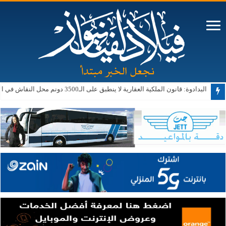
البدادوة: قانون الملكية العقارية لا ينطبق على الـ3500 دونم محل النقاش في الأغوار الجنوبية حالياً أو مستقبلاً