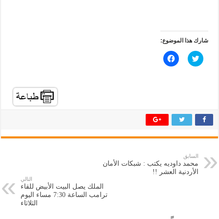
شارك هذا الموضوع:
ا
ا
ض
ن
غ
ق
ط
ر
ل
ل
ل
ل
م
م
ش
ش
ا
ا
ر
ر
ك
ك
ة
ة
ع
ع
ل
ل
ى
ى
ت
ف
السابق
و
ي
محمد داوديه يكتب : شبكات الأمان
ي
س
ت
ب
الأردنية العشر !!
ر
و
التالي
(
ك
الملك يصل البيت الأبيض للقاء
ف
(
ترامب الساعة 7:30 مساء اليوم
ت
ف
ح
ت
الثلاثاء
ف
ح
ي
ف