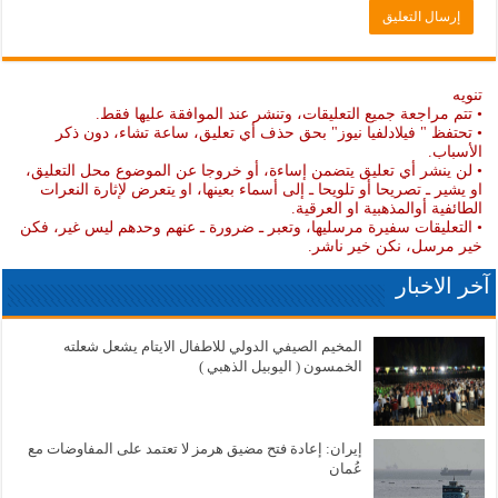
تنويه
• تتم مراجعة جميع التعليقات، وتنشر عند الموافقة عليها فقط.
• تحتفظ " فيلادلفيا نيوز" بحق حذف أي تعليق، ساعة تشاء، دون ذكر
الأسباب.
• لن ينشر أي تعليق يتضمن إساءة، أو خروجا عن الموضوع محل التعليق،
او يشير ـ تصريحا أو تلويحا ـ إلى أسماء بعينها، او يتعرض لإثارة النعرات
الطائفية أوالمذهبية او العرقية.
• التعليقات سفيرة مرسليها، وتعبر ـ ضرورة ـ عنهم وحدهم ليس غير، فكن
خير مرسل، نكن خير ناشر.
آخر الاخبار
المخيم الصيفي الدولي للاطفال الايتام يشعل شعلته
الخمسون ( اليوبيل الذهبي )
إيران: إعادة فتح مضيق هرمز لا تعتمد على المفاوضات مع
عُمان