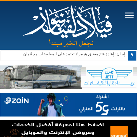
الحكومة: تنفيذ 343 مشروعًا ضمن البرنامج التنفيذي الثاني لرؤية التحديث الاقتصادي
إيران: إعادة فتح مضيق هرمز لا تعتمد على المفاوضات مع عُمان