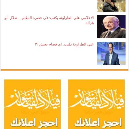
الاعلامي علي الطراونة يكتب: في حضرة المعّلم… طلال أبو
غزالة
علي الطراونة يكتب: اي فصام نعيش ؟!