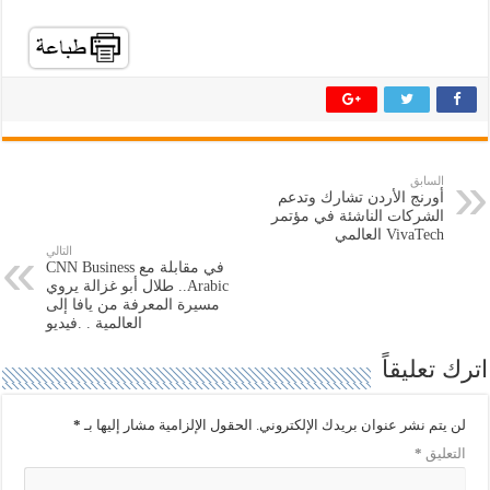
ط
ر
ل
ل
ل
ل
م
م
ش
ش
ا
ا
ر
ر
ك
ك
ة
ة
ع
ع
ل
ل
ى
ى
ت
ف
السابق
و
ي
أورنج الأردن تشارك وتدعم
ي
س
ت
ب
الشركات الناشئة في مؤتمر
ر
و
VivaTech العالمي
(
ك
التالي
ف
(
في مقابلة مع CNN Business
ت
ف
ح
ت
Arabic.. طلال أبو غزالة يروي
ف
ح
مسيرة المعرفة من يافا إلى
ي
ف
العالمية . .فيديو
ن
ي
ا
ن
ف
ا
اترك تعليقاً
ذ
ف
ة
ذ
ج
ة
د
ج
لن يتم نشر عنوان بريدك الإلكتروني.
الحقول الإلزامية مشار إليها بـ
*
ي
د
د
ي
التعليق
*
ة
د
)
ة
)