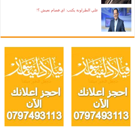
علي الطراونة يكتب: اي فصام نعيش ؟!