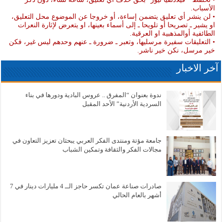
الأسباب.
• لن ينشر أي تعليق يتضمن إساءة، أو خروجا عن الموضوع محل التعليق،
او يشير ـ تصريحا أو تلويحا ـ إلى أسماء بعينها، او يتعرض لإثارة النعرات
الطائفية أوالمذهبية او العرقية.
• التعليقات سفيرة مرسليها، وتعبر ـ ضرورة ـ عنهم وحدهم ليس غير، فكن
خير مرسل، نكن خير ناشر.
آخر الاخبار
ندوة بعنوان “المفرق .. عروس البادية ودورها في بناء
السردية الأردنية” الأحد المقبل
جامعة مؤتة ومنتدى الفكر العربي يبحثان تعزيز التعاون في
مجالات الفكر والثقافة وتمكين الشباب
صادرات صناعة عمان تكسر حاجز الــ 4 مليارات دينار في 7
أشهر بالعام الحالي