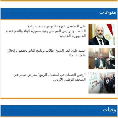
منوعات
علي الشافعي: ثورة 30 يونيو جسدت إرادة
الشعب..والرئيس السيسي يقود مسيرة البناء والتنمية نحو
الجمهورية الجديدة
عميد علوم كفر الشيخ: طلاب برنامج النانو يحققون إنجازًا
علميًا عالميًا
“رقص الحصان في استقبال الربيع” معرض صيني في
المتحف الوطني الأردني
وفيات