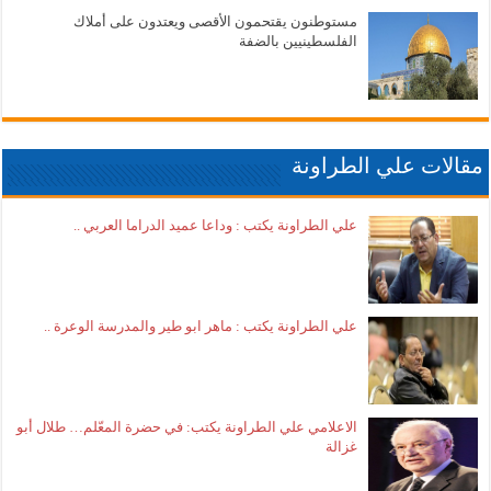
مستوطنون يقتحمون الأقصى ويعتدون على أملاك
الفلسطينيين بالضفة
مقالات علي الطراونة
علي الطراونة يكتب : وداعا عميد الدراما العربي ..
علي الطراونة يكتب : ماهر ابو طير والمدرسة الوعرة ..
الاعلامي علي الطراونة يكتب: في حضرة المعّلم… طلال أبو
غزالة