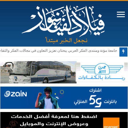
صادرات صناعة عمان تكسر حاجز الــ 4 مليارات دينار في 7 أشهر بالعام الحالي
جامعة مؤتة ومنتدى الفكر العربي يبحثان تعزيز التعاون في مجالات الفكر والثقا