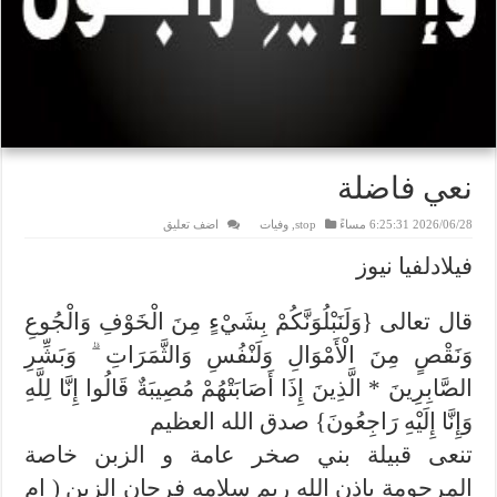
نعي فاضلة
2026/06/28 6:25:31 مساءً
stop
,
وفيات
اضف تعليق
فيلادلفيا نيوز
قال تعالى {وَلَنَبْلُوَنَّكُمْ بِشَيْءٍ مِنَ الْخَوْفِ وَالْجُوعِ
وَنَقْصٍ مِنَ الْأَمْوَالِ وَلَنْفُسِ وَالثَّمَرَاتِ ۗ وَبَشِّرِ
الصَّابِرِينَ * الَّذِينَ إِذَا أَصَابَتْهُمْ مُصِيبَةٌ قَالُوا إِنَّا لِلَّهِ
وَإِنَّا إِلَيْهِ رَاجِعُونَ} صدق الله العظيم
تنعى قبيلة بني صخر عامة و الزبن خاصة
المرحومة باذن الله ريم سلامه فرحان الزبن ( ام