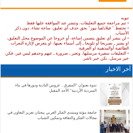
تنويه
• تتم مراجعة جميع التعليقات، وتنشر عند الموافقة عليها فقط.
• تحتفظ " فيلادلفيا نيوز" بحق حذف أي تعليق، ساعة تشاء، دون ذكر
الأسباب.
• لن ينشر أي تعليق يتضمن إساءة، أو خروجا عن الموضوع محل التعليق،
او يشير ـ تصريحا أو تلويحا ـ إلى أسماء بعينها، او يتعرض لإثارة النعرات
الطائفية أوالمذهبية او العرقية.
• التعليقات سفيرة مرسليها، وتعبر ـ ضرورة ـ عنهم وحدهم ليس غير، فكن
خير مرسل، نكن خير ناشر.
آخر الاخبار
ندوة بعنوان “المفرق .. عروس البادية ودورها في بناء
السردية الأردنية” الأحد المقبل
جامعة مؤتة ومنتدى الفكر العربي يبحثان تعزيز التعاون في
مجالات الفكر والثقافة وتمكين الشباب