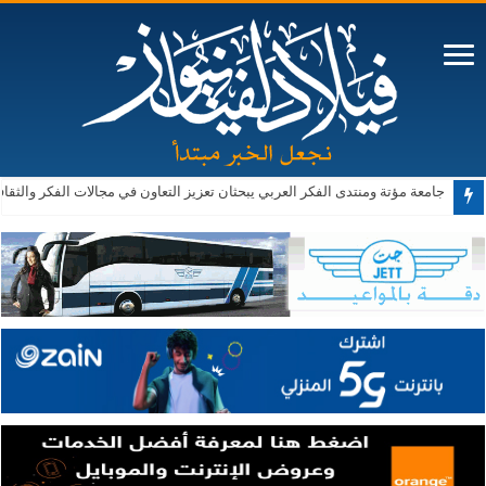
جامعة مؤتة ومنتدى الفكر العربي يبحثان تعزيز التعاون في مجالات الفكر والثقا