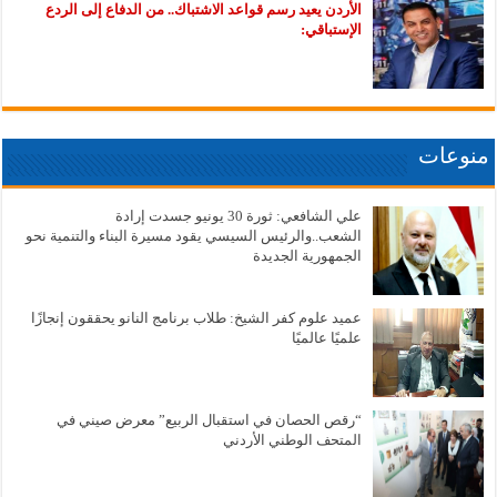
الأردن يعيد رسم قواعد الاشتباك.. من الدفاع إلى الردع
الإستباقي:
منوعات
علي الشافعي: ثورة 30 يونيو جسدت إرادة
الشعب..والرئيس السيسي يقود مسيرة البناء والتنمية نحو
الجمهورية الجديدة
عميد علوم كفر الشيخ: طلاب برنامج النانو يحققون إنجازًا
علميًا عالميًا
“رقص الحصان في استقبال الربيع” معرض صيني في
المتحف الوطني الأردني