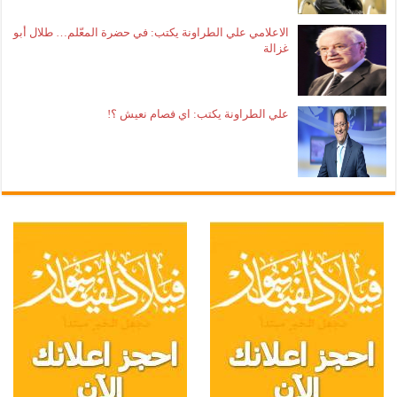
الاعلامي علي الطراونة يكتب: في حضرة المعّلم… طلال أبو
غزالة
علي الطراونة يكتب: اي فصام نعيش ؟!