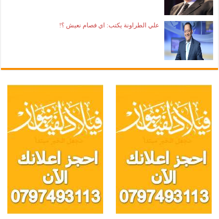
علي الطراونة يكتب: اي فصام نعيش ؟!