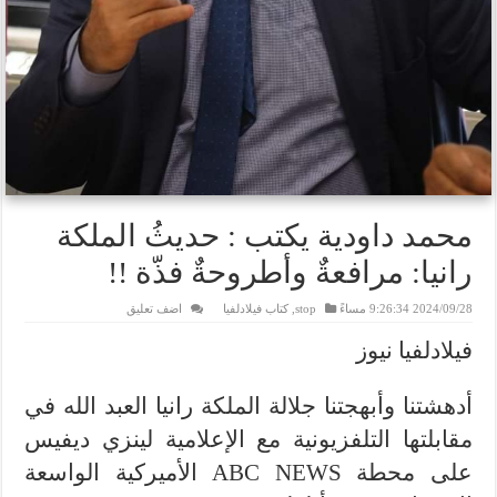
محمد داودية يكتب : حديثُ الملكة
رانيا: مرافعةٌ وأطروحةٌ فذّة !!
2024/09/28 9:26:34 مساءً
stop
,
كتاب فيلادلفيا
اضف تعليق
فيلادلفيا نيوز
أدهشتنا وأبهجتنا جلالة الملكة رانيا العبد الله في
مقابلتها التلفزيونية مع الإعلامية لينزي ديفيس
على محطة ABC NEWS الأميركية الواسعة