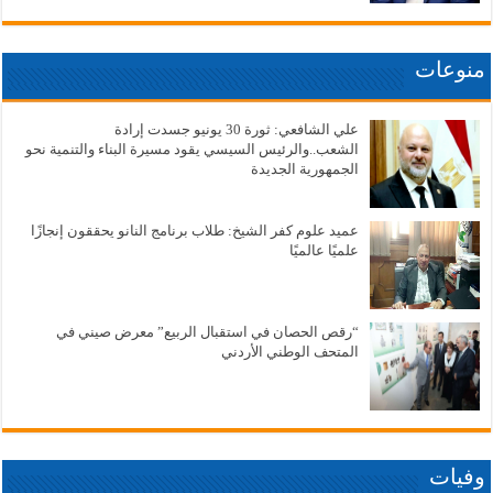
منوعات
علي الشافعي: ثورة 30 يونيو جسدت إرادة
الشعب..والرئيس السيسي يقود مسيرة البناء والتنمية نحو
الجمهورية الجديدة
عميد علوم كفر الشيخ: طلاب برنامج النانو يحققون إنجازًا
علميًا عالميًا
“رقص الحصان في استقبال الربيع” معرض صيني في
المتحف الوطني الأردني
وفيات