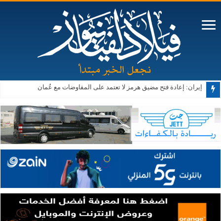
الحكومة: تنفيذ 343 مشروعًا ضمن البرنامج التنفيذي الثاني لرؤية التحديث الاقتصادي
إيران: إعادة فتح مضيق هرمز لا تعتمد على المفاوضات مع عُمان