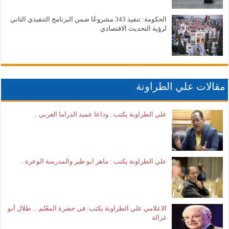
الحكومة: تنفيذ 343 مشروعًا ضمن البرنامج التنفيذي الثاني
لرؤية التحديث الاقتصادي
مقالات علي الطراونة
علي الطراونة يكتب : وداعا عميد الدراما العربي ..
علي الطراونة يكتب : ماهر ابو طير والمدرسة الوعرة ..
الاعلامي علي الطراونة يكتب: في حضرة المعّلم… طلال أبو
غزالة