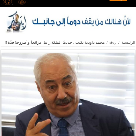
الرئيسية
/
stop
/
محمد داودية يكتب : حديثُ الملكة رانيا: مرافعةٌ وأطروحةٌ فذّة !!