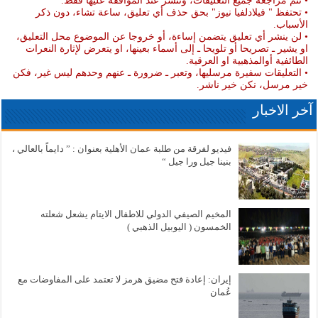
• تتم مراجعة جميع التعليقات، وتنشر عند الموافقة عليها فقط.
• تحتفظ " فيلادلفيا نيوز" بحق حذف أي تعليق، ساعة تشاء، دون ذكر
الأسباب.
• لن ينشر أي تعليق يتضمن إساءة، أو خروجا عن الموضوع محل التعليق،
او يشير ـ تصريحا أو تلويحا ـ إلى أسماء بعينها، او يتعرض لإثارة النعرات
الطائفية أوالمذهبية او العرقية.
• التعليقات سفيرة مرسليها، وتعبر ـ ضرورة ـ عنهم وحدهم ليس غير، فكن
خير مرسل، نكن خير ناشر.
آخر الاخبار
فيديو لفرقة من طلبة عمان الأهلية بعنوان : ” دايماً بالعالي ،
بنينا جيل ورا جيل “
المخيم الصيفي الدولي للاطفال الايتام يشعل شعلته
الخمسون ( اليوبيل الذهبي )
إيران: إعادة فتح مضيق هرمز لا تعتمد على المفاوضات مع
عُمان