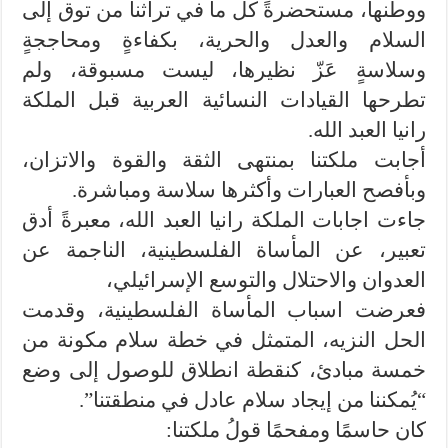
ووطنها، مستحضرةً كل ما في تراثنا من توق إلى
السلام والعدل والحرية، بكفاءةٍ ومحاججةٍ
وسلاسةٍ عَزّ نظيرها، ليست مسبوقة، ولم
تطرحها القيادات النسائية العربية قبل الملكة
رانيا العبد الله.
أجابت ملكتنا بمنتهى الثقة والقوة والاتزان،
وبأفصح العبارات وأكثرها سلاسة ومباشرة.
جاءت اجابات الملكة رانيا العبد الله، معبرةً أدق
تعبير، عن المأساة الفلسطينية، الناجمة عن
العدوان والاحتلال والتوسع الإسرائيلي،
فعرضت اسباب المأساة الفلسطينية، وقدمت
الحل النزيه، المتمثل في خطة سلام مكونة من
خمسة مبادئ، كنقطة انطلاق للوصول إلى وضع
“يُمكننا من إيجاد سلام عادل في منطقتنا”.
كان حاسمًا ومفحمًا قولُ ملكتنا: