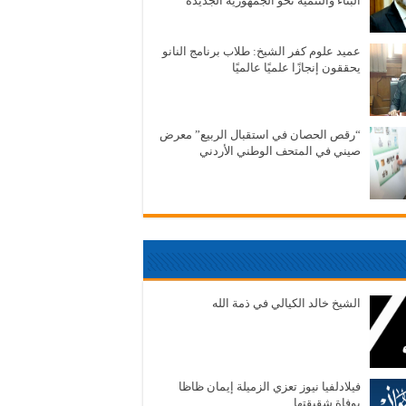
البناء والتنمية نحو الجمهورية الجديدة
عميد علوم كفر الشيخ: طلاب برنامج النانو
يحققون إنجازًا علميًا عالميًا
“رقص الحصان في استقبال الربيع” معرض
صيني في المتحف الوطني الأردني
الشيخ خالد الكيالي في ذمة الله
فيلادلفيا نيوز تعزي الزميلة إيمان ظاظا
بوفاة شقيقتها