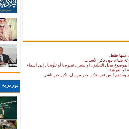
 عليها فقط.
عة تشاء، دون ذكر الأسباب.
موضوع محل التعليق، او يشير ـ تصريحا أو تلويحا ـ إلى أسماء
ة او العرقية.
نهم وحدهم ليس غير، فكن خير مرسل، نكن خير ناشر.
بورتريه