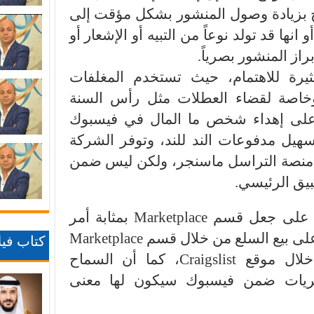
 بزيادة وصول المنشور بشكل مؤقت إلى
نها قد تولد نوعاً من التبيه أو الإشعار أو
راز المنشور بصرياً.
ثيرة للاهتمام، حيث تستخدم المغلفات
 وخاصة لقضاء العطلات مثل رأس السنة
ة على إهداء شخص ما المال في فيسبوك
سهيل مدفوعات الند للند، وتوفر الشركة
ل منصة التراسل ماسنجر، ولكن ليس ضمن
بيق الرئيسي.
وتساعد عملية دعم المدفوعات على جعل قسم Marketplace بمثابة أمر
منطقي، وتشجع الشركة الناس على بيع السلع من خلال قسم Marketplace
كتاب فيلا
بنفس الطريقة المتوفرة من خلال موقع Craigslist، كما أن السماح
تريات ضمن فيسبوك سيكون لها معنى