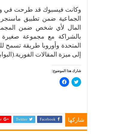
وكانت فيسبوك قد طرحت في وقت
الجماعية ضمن تطبيق ماسنجر،
المال لأي شخص ضمن المجموع
بالشراكة مع مجموعة صغيرة م
المتحدة وأوروبا طريقة تسمح ل
إلى ميزة المقالات الفورية.(البوابة 
شارك هذا الموضوع:
ا
ا
ض
ن
غ
ق
ط
ر
ل
ل
ل
ل
م
م
ش
ش
ا
ا
ر
ر
 +
Twitter
Facebook
ك
ك
شاركها
ة
ة
ع
ع
ل
ل