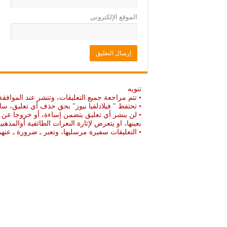
الموقع الإلكتروني
تنويه
• تتم مراجعة جميع التعليقات، وتنشر عند الموافقة
• تحتفظ " فيلادلفيا نيوز" بحق حذف أي تعليق، سا
• لن ينشر أي تعليق يتضمن إساءة، أو خروجا عن ال
بعينها، او يتعرض لإثارة النعرات الطائفية أوالمذهبي
• التعليقات سفيرة مرسليها، وتعبر ـ ضرورة ـ ع