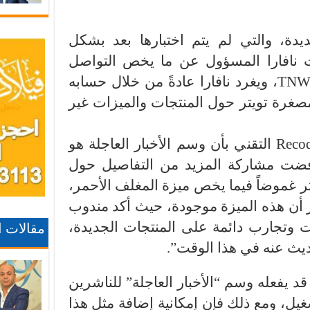
ة، والتي لم يتم اختبارها بعد بشكل
نافارا المسؤول عن ما يخص التواصل
الإجتماعي ضمن الموقع التقني TNW، ويغرد نافارا عادةً من خلال حسابه
غرة تويتر حول المنتجات والميزات غير
وأكدت شركة فيسبوك لموقع Recode التقني بأن وسم الأخبار العاجلة هو
 رفضت مشاركة المزيد من التفاصيل حول
كثر غموضاً فيما يخص ميزة المغلف الأحمر،
ر أن هذه الميزة موجودة، حيث أكد مندوب
 وتجارب دائمة على المنتجات الجديدة،
مقالات 
ث عنه في هذا الوقت”.
د يفعله وسم “الأخبار العاجلة” للناشرين
يل، ومع ذلك فإن إمكانية إضافة مثل هذا