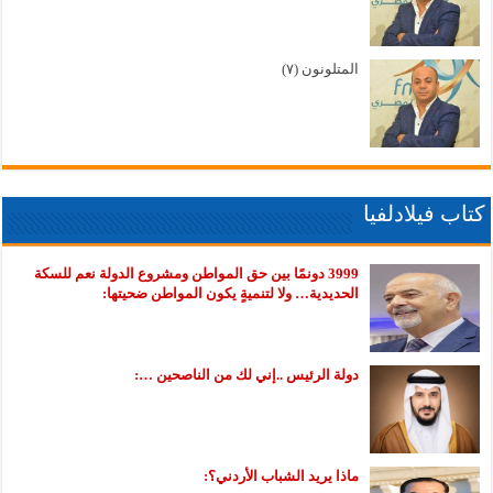
المتلونون (٧)
كتاب فيلادلفيا
3999 دونمًا بين حق المواطن ومشروع الدولة نعم للسكة
الحديدية… ولا لتنميةٍ يكون المواطن ضحيتها:
دولة الرئيس ..إني لك من الناصحين …:
ماذا يريد الشباب الأردني؟: