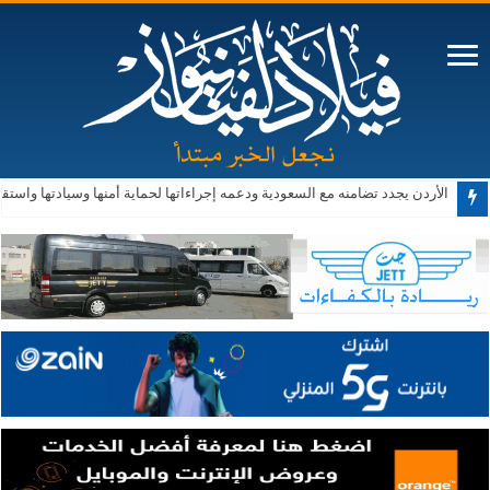
الأردن يجدد تضامنه مع السعودية ودعمه إجراءاتها لحماية أمنها وسيادتها واستقر