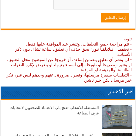
تنويه
• تتم مراجعة جميع التعليقات، وتنشر عند الموافقة عليها فقط.
• تحتفظ " فيلادلفيا نيوز" بحق حذف أي تعليق، ساعة تشاء، دون ذكر
الأسباب.
• لن ينشر أي تعليق يتضمن إساءة، أو خروجا عن الموضوع محل التعليق،
او يشير ـ تصريحا أو تلويحا ـ إلى أسماء بعينها، او يتعرض لإثارة النعرات
الطائفية أوالمذهبية او العرقية.
• التعليقات سفيرة مرسليها، وتعبر ـ ضرورة ـ عنهم وحدهم ليس غير، فكن
خير مرسل، نكن خير ناشر.
آخر الاخبار
المستقلة للانتخاب تفتح باب الاعتماد للصحفيين لانتخابات
غرف الصناعة
من ‘فتى الزرقاء’ إلى خريج في القانون.. صالح حمدان