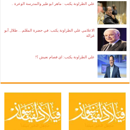
علي الطراونة يكتب : ماهر ابو طير والمدرسة الوعرة ..
الاعلامي علي الطراونة يكتب: في حضرة المعّلم… طلال أبو
غزالة
علي الطراونة يكتب: اي فصام نعيش ؟!