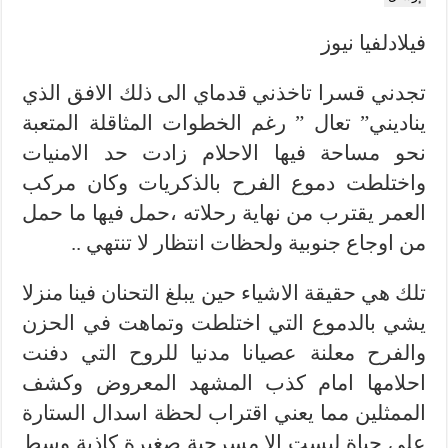
فيلادلفيا نيوز
تجدني قسرا تاخذني قدماي الى ذلك الافق الذي
يناديني” تعال ” رغم الخطوات المثاقلة المتعبة
نحو مساحة فيها الاحلام زادت حد الامنيات
واختلطت دموع الفرح بالذكريات وكان مركب
العمر يقترب من نهاية رحلاته ،حمل فيها ما حمل
من اوجاع جنوبية ولحظات انتظار لا تنتهي ..
تلك هي حقيقة الاشياء حين يبلغ التحنان فينا منزلا
يشي بالدموع التي اختلطت وتماهت في الحزن
والفرح معلنة عصيانا مدنيا للروح التي دفنت
احلامها امام كذب المشهد المعروض وكشف
الممثلين مما يعني اقتراب لحظة اسدال الستارة
على حياة ليست الا مسرحية صغيرة كاذبة وسط