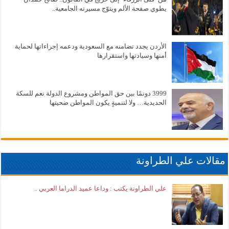
يطوي صفحة الألم ويتوّج مسيرته الجامعية..
الأردن يجدد تضامنه مع السعودية ودعمه إجراءاتها لحماية
أمنها وسيادتها واستقرارها
3999 دونمًا بين حق المواطن ومشروع الدولة نعم للسكة
الحديدية… ولا لتنميةٍ يكون المواطن ضحيتها
مقالات علي الطراونة
علي الطراونة يكتب : وداعا عميد الدراما العربي ..