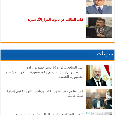
غياب الطالب عن ثالوث القرار الأكاديمي:
منوعات
علي الشافعي: ثورة 30 يونيو جسدت إرادة
الشعب..والرئيس السيسي يقود مسيرة البناء والتنمية نحو
الجمهورية الجديدة
عميد علوم كفر الشيخ: طلاب برنامج النانو يحققون إنجازًا
علميًا عالميًا
“رقص الحصان في استقبال الربيع” معرض صيني في