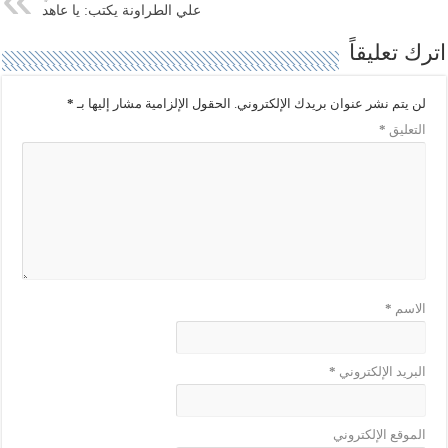
(
ك
علي الطراونة يكتب: يا عاهد
ف
(
ت
ف
ح
ت
اترك تعليقاً
ف
ح
ي
ف
ن
ي
ا
ن
لن يتم نشر عنوان بريدك الإلكتروني.
الحقول الإلزامية مشار إليها بـ
*
ف
ا
ذ
ف
التعليق
*
ة
ذ
ج
ة
د
ج
ي
د
د
ي
ة
د
)
ة
)
الاسم
*
البريد الإلكتروني
*
الموقع الإلكتروني