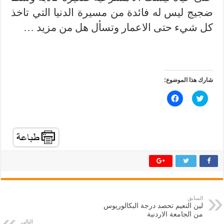
ضجيج ليس له فائدة من مسيرة الدنيا التي تاخذ
كل شيء حتى الاعمار وتسأل هل من مزيد …
شارك هذا الموضوع:
ا
ا
ض
ن
غ
ق
ط
ر
ل
ل
ل
ل
م
م
ش
ش
ا
ا
ر
ر
ك
ك
ة
ة
ع
ع
ل
ل
ى
ى
ت
ف
السابق
و
ي
لين النعيم تحصد درجة البكالوريوس
ي
س
ت
ب
من الجامعة الاردنية
ر
و
التالي