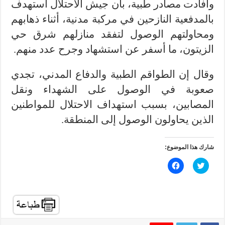
وأفادت مصادر طبية، بأن جيش الاحتلال استهدف
بالمدفعية النازحين في مركبة مدنية، أثناء ذهابهم
ومحاولتهم الوصول لتفقد منازلهم شرق حي
الزيتون، ما أسفر عن استشهاد وجرح عدد منهم.
وقال إن الطواقم الطبية والدفاع المدني، تجدي
صعوبة في الوصول على الشهداء ونقل
المصابين، بسبب استهداف الاحتلال للمواطنين
الذين يحاولون الوصول إلى المنطقة.
شارك هذا الموضوع:
ا
ا
ض
ن
غ
ق
ط
ر
ل
ل
ل
ل
م
م
ش
ش
ا
ا
ر
ر