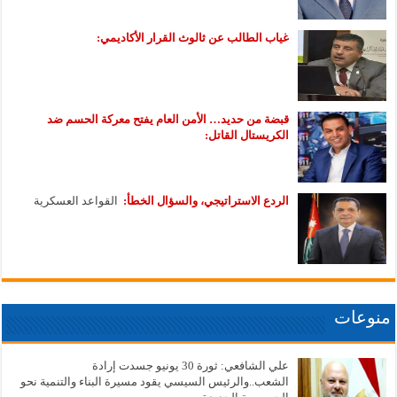
غياب الطالب عن ثالوث القرار الأكاديمي:
قبضة من حديد… الأمن العام يفتح معركة الحسم ضد
الكريستال القاتل:
الردع الاستراتيجي، والسؤال الخطأ:
القواعد العسكرية
منوعات
علي الشافعي: ثورة 30 يونيو جسدت إرادة
الشعب..والرئيس السيسي يقود مسيرة البناء والتنمية نحو