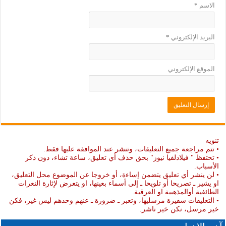
الاسم
*
البريد الإلكتروني
*
الموقع الإلكتروني
تنويه
• تتم مراجعة جميع التعليقات، وتنشر عند الموافقة عليها فقط.
• تحتفظ " فيلادلفيا نيوز" بحق حذف أي تعليق، ساعة تشاء، دون ذكر
الأسباب.
• لن ينشر أي تعليق يتضمن إساءة، أو خروجا عن الموضوع محل التعليق،
او يشير ـ تصريحا أو تلويحا ـ إلى أسماء بعينها، او يتعرض لإثارة النعرات
الطائفية أوالمذهبية او العرقية.
• التعليقات سفيرة مرسليها، وتعبر ـ ضرورة ـ عنهم وحدهم ليس غير، فكن
خير مرسل، نكن خير ناشر.