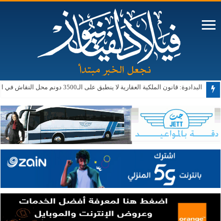
البدادوة: قانون الملكية العقارية لا ينطبق على الـ3500 دونم محل النقاش في الأغوار الجنوبية حالياً أو مستقبلاً