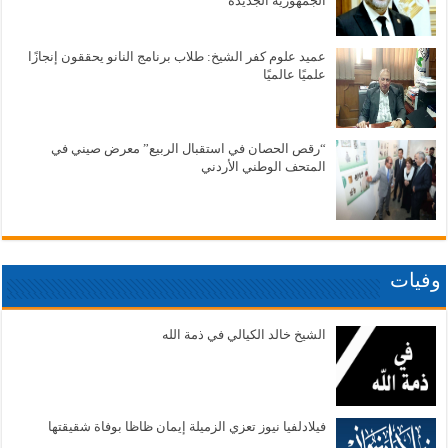
الجمهورية الجديدة
عميد علوم كفر الشيخ: طلاب برنامج النانو يحققون إنجازًا
علميًا عالميًا
“رقص الحصان في استقبال الربيع” معرض صيني في
المتحف الوطني الأردني
وفيات
الشيخ خالد الكيالي في ذمة الله
فيلادلفيا نيوز تعزي الزميلة إيمان ظاظا بوفاة شقيقتها