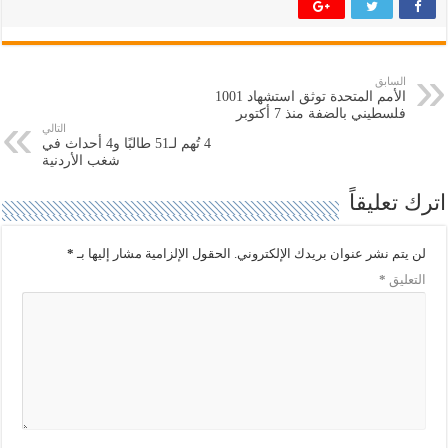
ك
ك
ة
ة
ع
ع
ل
ل
ى
ى
ت
ف
السابق
و
ي
الأمم المتحدة توثق استشهاد 1001
ي
س
ت
ب
فلسطيني بالضفة منذ 7 أكتوبر
ر
و
التالي
(
ك
4 تُهم لـ51 طالبًا و4 أحداث في
ف
(
شغب الأردنية
ت
ف
ح
ت
ف
ح
اترك تعليقاً
ي
ف
ن
ي
ا
ن
ف
ا
لن يتم نشر عنوان بريدك الإلكتروني.
الحقول الإلزامية مشار إليها بـ
*
ذ
ف
ة
ذ
التعليق
*
ج
ة
د
ج
ي
د
د
ي
ة
د
)
ة
)