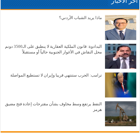
آخر الاخبار
ماذا يريد الشباب الأردني؟
البدادوة: قانون الملكية العقارية لا ينطبق على الـ3500 دونم
محل النقاش في الأغوار الجنوبية حالياً أو مستقبلاً
ترامب: الحرب ستنتهي قريبا وإيران لا تستطيع المواصلة
النفط يرتفع وسط مخاوف بشأن مقترحات إعادة فتح مضيق
هرمز