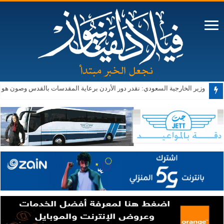
الأمن العام: إتلاف مواد مخدرة ضُبطت في 1121 قضية اتجار وتهريب وحيازة
وزير الخارجية السعودي: نقدر دور الأردن برعاية المقدسات بالقدس وصون هويت