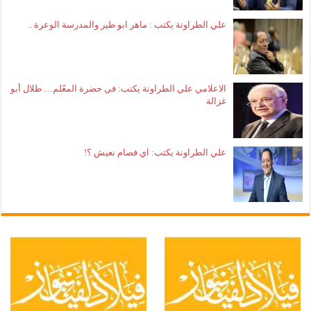
علي الطراونة يكتب : ماهر ابو طير والمدرسة الوعرة ..
الاعلامي علي الطراونة يكتب: في حضرة المعّلم… طلال أبو
غزالة
علي الطراونة يكتب: اي فصام نعيش ؟!