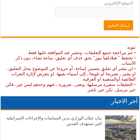
الموقع الإلكتروني
تنويه
• تتم مراجعة جميع التعليقات، وتنشر عند الموافقة عليها فقط.
• تحتفظ " فيلادلفيا نيوز" بحق حذف أي تعليق، ساعة تشاء، دون ذكر
الأسباب.
• لن ينشر أي تعليق يتضمن إساءة، أو خروجا عن الموضوع محل التعليق،
او يشير ـ تصريحا أو تلويحا ـ إلى أسماء بعينها، او يتعرض لإثارة النعرات
الطائفية أوالمذهبية او العرقية.
• التعليقات سفيرة مرسليها، وتعبر ـ ضرورة ـ عنهم وحدهم ليس غير، فكن
خير مرسل، نكن خير ناشر.
آخر الاخبار
بيان عمّان الوزاري يدين السياسات والإجراءات الإسرائيلية
التي تستهدف القدس