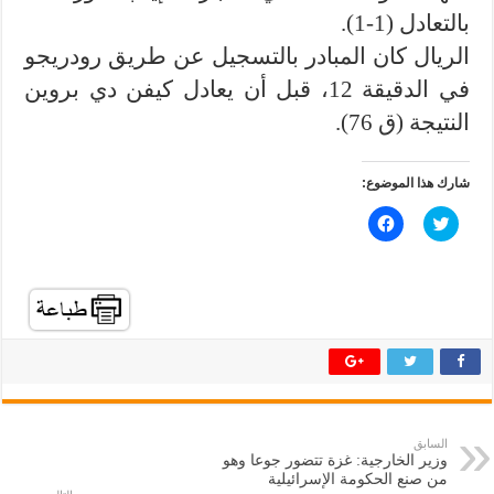
بالتعادل (1-1).
الريال كان المبادر بالتسجيل عن طريق رودريجو
في الدقيقة 12، قبل أن يعادل كيفن دي بروين
النتيجة (ق 76).
شارك هذا الموضوع:
ا
ا
ض
ن
غ
ق
ط
ر
ل
ل
ل
ل
م
م
ش
ش
ا
ا
ر
ر
ك
ك
ة
ة
ع
ع
ل
ل
ى
ى
ت
ف
السابق
و
ي
وزير الخارجية: غزة تتضور جوعا وهو
ي
س
ت
ب
من صنع الحكومة الإسرائيلية
ر
و