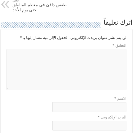
التالي
(
ك
طقس دافئ في معظم المناطق
ف
(
حتى يوم الأحد
ت
ف
ح
ت
ف
ح
اترك تعليقاً
ي
ف
ن
ي
ا
ن
ف
ا
لن يتم نشر عنوان بريدك الإلكتروني.
الحقول الإلزامية مشار إليها بـ
*
ذ
ف
ة
ذ
التعليق
*
ج
ة
د
ج
ي
د
د
ي
ة
د
)
ة
)
الاسم
*
البريد الإلكتروني
*