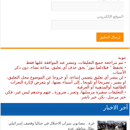
الموقع الإلكتروني
تنويه
• تتم مراجعة جميع التعليقات، وتنشر عند الموافقة عليها فقط.
• تحتفظ " فيلادلفيا نيوز" بحق حذف أي تعليق، ساعة تشاء، دون ذكر
الأسباب.
• لن ينشر أي تعليق يتضمن إساءة، أو خروجا عن الموضوع محل التعليق،
او يشير ـ تصريحا أو تلويحا ـ إلى أسماء بعينها، او يتعرض لإثارة النعرات
الطائفية أوالمذهبية او العرقية.
• التعليقات سفيرة مرسليها، وتعبر ـ ضرورة ـ عنهم وحدهم ليس غير، فكن
خير مرسل، نكن خير ناشر.
آخر الاخبار
غزة .. مصابون بنيران الاحتلال في جباليا وقصف إسرائيلي
يطال مناطق عدة