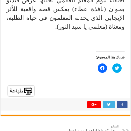
احتفاء بيوم المعلم العالمي تخللها عرض فيديو
بعنوان (نافذة عطاء) يعكس قصة واقعية للأثر
الإيجابي الذي يحدثه المعلمون في حياة الطلبة،
ومغناة (معلمي يا سيد النور).
شارك هذا الموضوع:
ا
ا
ض
ن
غ
ق
ط
ر
ل
ل
ل
ل
م
م
ش
ش
ا
ا
ر
ر
ك
ك
ة
ة
ع
ع
ل
ل
ى
ى
ت
ف
السابق
و
ي
بمشاركة ٢٥ اذاعة اردنية اختتام