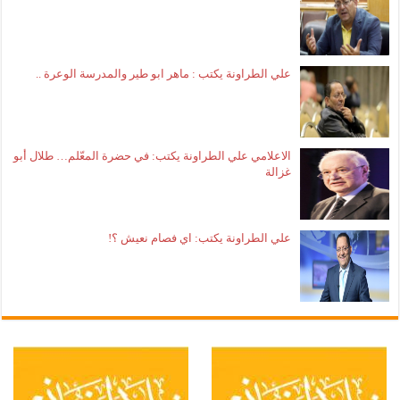
علي الطراونة يكتب : ماهر ابو طير والمدرسة الوعرة ..
الاعلامي علي الطراونة يكتب: في حضرة المعّلم… طلال أبو
غزالة
علي الطراونة يكتب: اي فصام نعيش ؟!