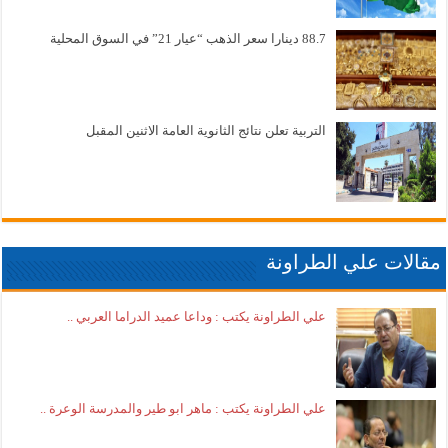
88.7 دينارا سعر الذهب “عيار 21” في السوق المحلية
التربية تعلن نتائج الثانوية العامة الاثنين المقبل
مقالات علي الطراونة
علي الطراونة يكتب : وداعا عميد الدراما العربي ..
علي الطراونة يكتب : ماهر ابو طير والمدرسة الوعرة ..