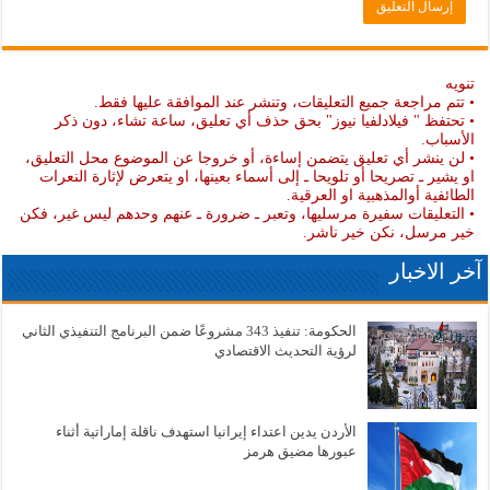
تنويه
• تتم مراجعة جميع التعليقات، وتنشر عند الموافقة عليها فقط.
• تحتفظ " فيلادلفيا نيوز" بحق حذف أي تعليق، ساعة تشاء، دون ذكر
الأسباب.
• لن ينشر أي تعليق يتضمن إساءة، أو خروجا عن الموضوع محل التعليق،
او يشير ـ تصريحا أو تلويحا ـ إلى أسماء بعينها، او يتعرض لإثارة النعرات
الطائفية أوالمذهبية او العرقية.
• التعليقات سفيرة مرسليها، وتعبر ـ ضرورة ـ عنهم وحدهم ليس غير، فكن
خير مرسل، نكن خير ناشر.
آخر الاخبار
الحكومة: تنفيذ 343 مشروعًا ضمن البرنامج التنفيذي الثاني
لرؤية التحديث الاقتصادي
الأردن يدين اعتداء إيرانيا استهدف ناقلة إماراتية أثناء
عبورها مضيق هرمز