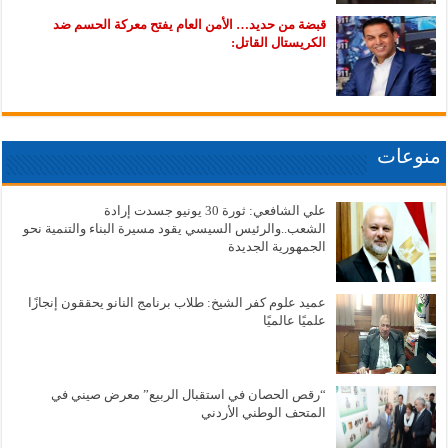
قبضة من حديد… الأمن العام يفتح معركة الحسم ضد
الكريستال القاتل:
منوعات
علي الشافعي: ثورة 30 يونيو جسدت إرادة
الشعب..والرئيس السيسي يقود مسيرة البناء والتنمية نحو
الجمهورية الجديدة
عميد علوم كفر الشيخ: طلاب برنامج النانو يحققون إنجازًا
علميًا عالميًا
“رقص الحصان في استقبال الربيع” معرض صيني في
المتحف الوطني الأردني