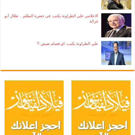
الاعلامي علي الطراونة يكتب: في حضرة المعّلم… طلال أبو
غزالة
علي الطراونة يكتب: اي فصام نعيش ؟!