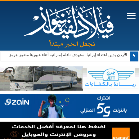
88.7 دينارا سعر الذهب “عيار 21” في السوق المحلية
الأردن يدين اعتداء إيرانيا استهدف ناقلة إماراتية أثناء عبورها مضيق هرمز