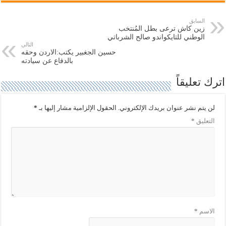
ل
ل
ى
ى
ت
ف
السابق
و
ي
زين كاش ترعى بطل المُنتخب
ي
س
ت
ب
الوطني للتايكواندو صالح الشرباتي
ر
و
التالي
(
ك
حسين الجغبير يكتب:الاردن وحقه
ف
(
بالدفاع عن سيادته
ت
ف
ح
ت
ف
ح
اترك تعليقاً
ي
ف
ن
ي
ا
ن
ف
ا
لن يتم نشر عنوان بريدك الإلكتروني.
الحقول الإلزامية مشار إليها بـ
*
ذ
ف
ة
ذ
التعليق
*
ج
ة
د
ج
ي
د
د
ي
ة
د
)
ة
)
الاسم
*