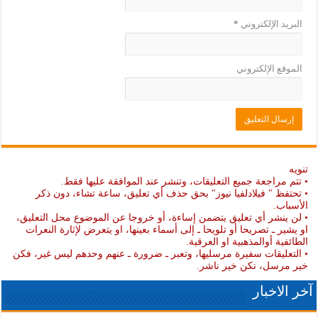
البريد الإلكتروني
*
الموقع الإلكتروني
تنويه
• تتم مراجعة جميع التعليقات، وتنشر عند الموافقة عليها فقط.
• تحتفظ " فيلادلفيا نيوز" بحق حذف أي تعليق، ساعة تشاء، دون ذكر
الأسباب.
• لن ينشر أي تعليق يتضمن إساءة، أو خروجا عن الموضوع محل التعليق،
او يشير ـ تصريحا أو تلويحا ـ إلى أسماء بعينها، او يتعرض لإثارة النعرات
الطائفية أوالمذهبية او العرقية.
• التعليقات سفيرة مرسليها، وتعبر ـ ضرورة ـ عنهم وحدهم ليس غير، فكن
خير مرسل، نكن خير ناشر.
آخر الاخبار