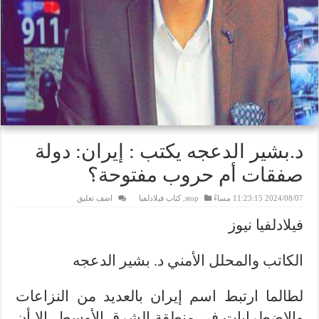
د.بشير الدعجه يكتب : إيران: دولة
صفقات أم حروب مفتوحة؟
2024/08/07 11:23:15 مساءً
stop
,
كتاب فيلادلفيا
اضف تعليق
فيلادلفيا نيوز
الكاتب والمحلل الأمني د. بشير الدعجه
لطالما ارتبط اسم إيران بالعديد من النزاعات
والاضطرابات في منطقة الشرق الأوسط، إلا أن