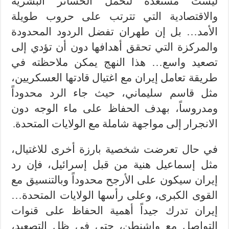
ليست مستعدة لتحمل الخسائر البشرية
والاقتصادية التي تترتب على حروب طويلة
الأمد… بل إن طهران تفضل الردود المحدودة
والمركزة التي تحقق أهدافها دون أن تؤدي إلى
تصعيد واسع… هذا النهج يمكن ملاحظته في
طريقة تعامل إيران مع اغتيال قادتها العسكريين،
مثل قاسم سليماني، حيث جاء الرد محدوداً
ومدروساً، بهدف الحفاظ على ماء الوجه دون
الانجرار إلى مواجهة شاملة مع الولايات المتحدة.
في حال تعرضت شخصية بارزة أخرى للاغتيال،
مثل إسماعيل هنية من قبل إسرائيل، فإن رد
إيران سيكون على الأرجح محدوداً وبالتنسيق مع
القوى الكبرى، وعلى رأسها الولايات المتحدة…
إيران تدرك جيداً أهمية الحفاظ على قنوات
التواصل مع واشنطن، حتى في ظل التصعيد،