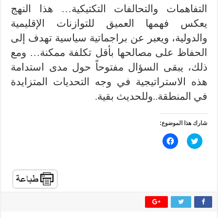
التفاهمات والتحالفات التكتيكية… هذا النهج
يعكس فهمها العميق للتوازنات الإقليمية
والدولية، ويعبر عن براجماتية سياسية تهدف إلى
الحفاظ على مصالحها بأقل تكلفة ممكنة… ومع
ذلك، يبقى السؤال مفتوحاً حول مدى استدامة
هذه الاستراتيجية في وجه التحديات المتزايدة
في المنطقة..وللحديث بقية.
شارك هذا الموضوع:
ا
ا
ض
ن
غ
ق
ط
ر
ل
ل
ل
ل
م
م
ش
ش
ا
ا
ر
ر
ك
ك
ة
ة
ع
ع