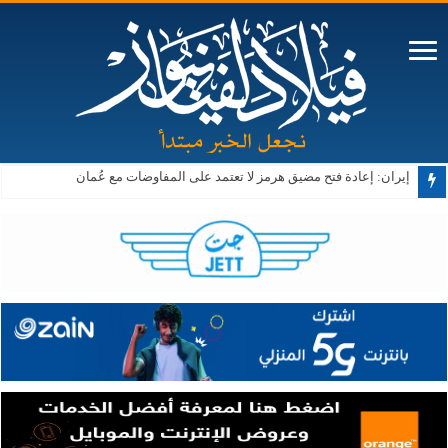
إيران: إعادة فتح مضيق هرمز لا تعتمد على المفاوضات مع عُمان