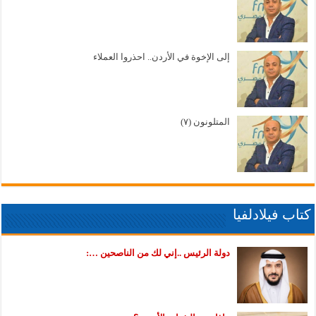
إلى الإخوة في الأردن.. احذروا العملاء
المتلونون (٧)
كتاب فيلادلفيا
دولة الرئيس ..إني لك من الناصحين …: