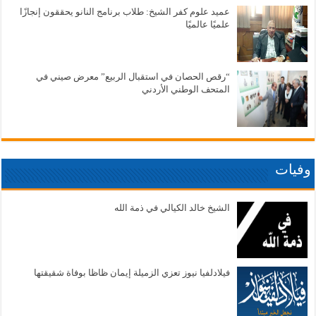
عميد علوم كفر الشيخ: طلاب برنامج النانو يحققون إنجازًا
علميًا عالميًا
“رقص الحصان في استقبال الربيع” معرض صيني في
المتحف الوطني الأردني
وفيات
الشيخ خالد الكيالي في ذمة الله
فيلادلفيا نيوز تعزي الزميلة إيمان ظاظا بوفاة شقيقتها