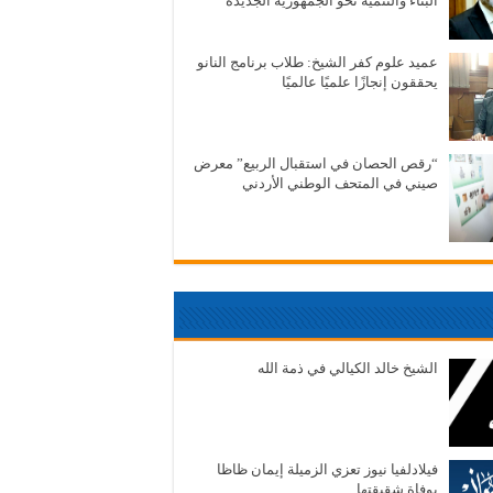
البناء والتنمية نحو الجمهورية الجديدة
عميد علوم كفر الشيخ: طلاب برنامج النانو
يحققون إنجازًا علميًا عالميًا
“رقص الحصان في استقبال الربيع” معرض
صيني في المتحف الوطني الأردني
الشيخ خالد الكيالي في ذمة الله
فيلادلفيا نيوز تعزي الزميلة إيمان ظاظا
بوفاة شقيقتها