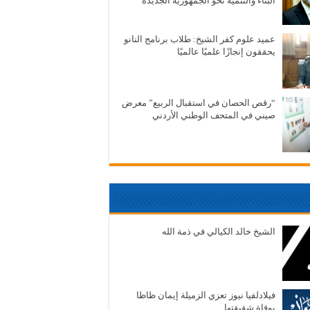
البناء والتنمية نحو الجمهورية الجديدة
عميد علوم كفر الشيخ: طلاب برنامج النانو
يحققون إنجازًا علميًا عالميًا
“رقص الحصان في استقبال الربيع” معرض
صيني في المتحف الوطني الأردني
الشيخ خالد الكيالي في ذمة الله
فيلادلفيا نيوز تعزي الزميلة إيمان ظاظا
بوفاة شقيقتها