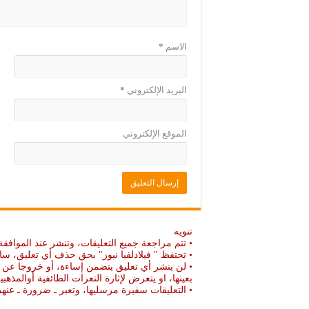
الاسم
*
البريد الإلكتروني
*
الموقع الإلكتروني
تنويه
• تتم مراجعة جميع التعليقات، وتنشر عند الموافقة
• تحتفظ " فيلادلفيا نيوز" بحق حذف أي تعليق، سا
• لن ينشر أي تعليق يتضمن إساءة، أو خروجا عن ال
بعينها، او يتعرض لإثارة النعرات الطائفية أوالمذهبي
• التعليقات سفيرة مرسليها، وتعبر ـ ضرورة ـ ع