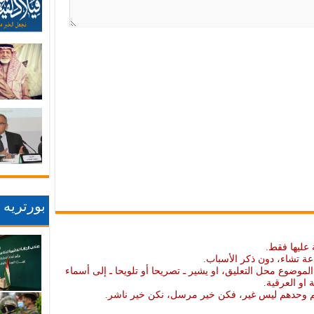
بورتريه
 عليها فقط.
عة تشاء، دون ذكر الأسباب.
موضوع محل التعليق، او يشير ـ تصريحا أو تلويحا ـ إلى أسماء
ة او العرقية.
نهم وحدهم ليس غير، فكن خير مرسل، نكن خير ناشر.