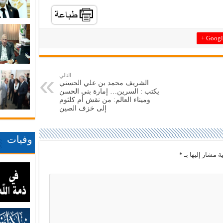
Google
التالي
الشريف محمد بن علي الحسني
يكتب : ‏السرين… إمارة بني الحسن
وميناء العالم: من نقش أم كلثوم
إلى خزف الصين
وفيات
ة مشار إليها بـ
*