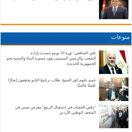
منوعات
علي الشافعي: ثورة 30 يونيو جسدت إرادة
الشعب..والرئيس السيسي يقود مسيرة البناء والتنمية نحو
الجمهورية الجديدة
عميد علوم كفر الشيخ: طلاب برنامج النانو يحققون إنجازًا
علميًا عالميًا
“رقص الحصان في استقبال الربيع” معرض صيني في
المتحف الوطني الأردني