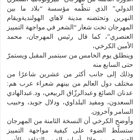
الدولي” الذي تنظّمه مؤسسة “بلاد ما بين
النهرين وتحتضنه مدينة لاهاي الهولنديةويقام
المهرجان تحت شعار “الشعر في مواجهة التمييز
العنصري”، كما قال رئيس المهرجان، محمد
الأمين الكرخي،
وينطلق يوم الخامس من سبتمبر المقبل ويستمرّ
حتى السابع منه
وذلك إلى جانب أكثر من عشرين شاعرًا من
مختلف دول العالم من بينهم شعراء عرب هم:
عدنان الصائغ وعبدالرزّاق الربيعي، ود.عبدالهادي
السعدون، ومفيد البلداوي، ودلال جويد، وحبيب
السامر وآخرون.
وأوضح الكرخي أن النسخة الثامنة من المهرجان
ستسلّط الضوء على كيفية مواجهة التمييز
العنصري من خلال أدوات الفن والثقافة والأدب