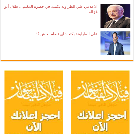
الاعلامي علي الطراونة يكتب: في حضرة المعّلم… طلال أبو
غزالة
علي الطراونة يكتب: اي فصام نعيش ؟!