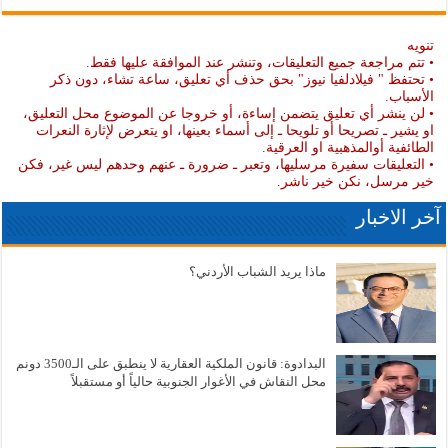
تنويه
• تتم مراجعة جميع التعليقات، وتنشر عند الموافقة عليها فقط.
• تحتفظ " فيلادلفيا نيوز" بحق حذف أي تعليق، ساعة تشاء، دون ذكر
الأسباب.
• لن ينشر أي تعليق يتضمن إساءة، أو خروجا عن الموضوع محل التعليق،
او يشير ـ تصريحا أو تلويحا ـ إلى أسماء بعينها، او يتعرض لإثارة النعرات
الطائفية أوالمذهبية او العرقية.
• التعليقات سفيرة مرسليها، وتعبر ـ ضرورة ـ عنهم وحدهم ليس غير، فكن
خير مرسل، نكن خير ناشر.
آخر الاخبار
ماذا يريد الشباب الأردني؟
البدادوة: قانون الملكية العقارية لا ينطبق على الـ3500 دونم
محل النقاش في الأغوار الجنوبية حالياً أو مستقبلاً