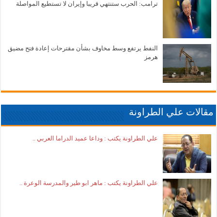
ترامب: الحرب ستنتهي قريبا وإيران لا تستطيع المواصلة
النفط يرتفع وسط مخاوف بشأن مقترحات إعادة فتح مضيق
هرمز
مقالات علي الطراونة
علي الطراونة يكتب : وداعا عميد الدراما العربي ..
علي الطراونة يكتب : ماهر ابو طير والمدرسة الوعرة ..