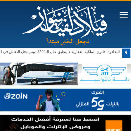
البدادوة: قانون الملكية العقارية لا ينطبق على الـ3500 دونم محل النقاش في الأغوار الجنوبية حالياً أو مستقبلاً