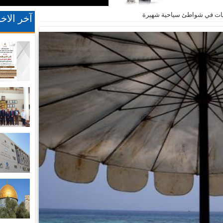
نفايات في شواطئ سياحية شهيرة
آخر الاخب