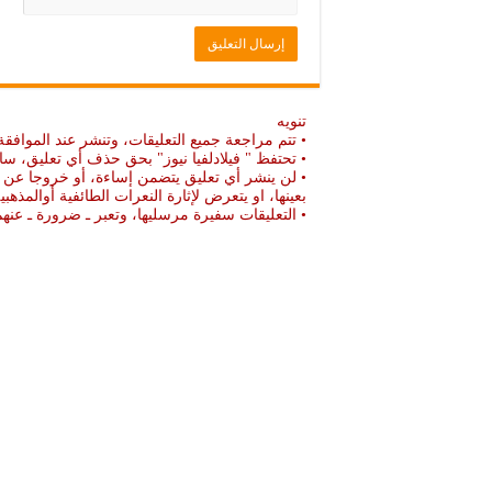
تنويه
• تتم مراجعة جميع التعليقات، وتنشر عند الموافقة
• تحتفظ " فيلادلفيا نيوز" بحق حذف أي تعليق، سا
• لن ينشر أي تعليق يتضمن إساءة، أو خروجا عن ال
بعينها، او يتعرض لإثارة النعرات الطائفية أوالمذهبي
• التعليقات سفيرة مرسليها، وتعبر ـ ضرورة ـ ع