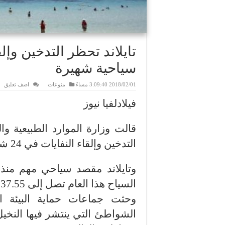
تايلاند تحظر التدخين وإ
سياحية شهيرة
2018/02/01 3:09:40 مساءً
منوعات
اضف تعليق
فيلادلفيا نيوز
قالت وزارة الموارد الطبيعية وا
التدخين وإلقاء النفايات في 24 شاطئا سياحيا شهيرا بسبب مخاوف بيئية.
وتايلاند مقصد سياحي مهم منذ 
السياح هذا العام تصل إلى 37.55 مليون سائح.
وحثت جماعات حماية البيئة ا
الشواطئ التي ينتشر فيها النخي