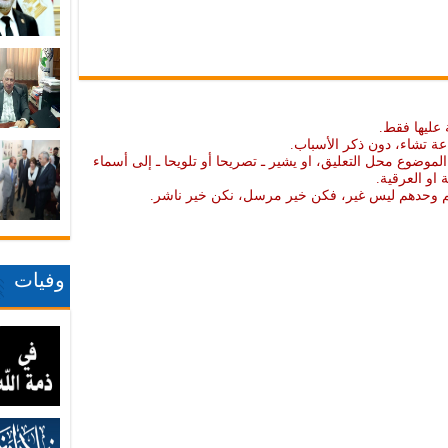
 عليها فقط.
عة تشاء، دون ذكر الأسباب.
موضوع محل التعليق، او يشير ـ تصريحا أو تلويحا ـ إلى أسماء
ة او العرقية.
نهم وحدهم ليس غير، فكن خير مرسل، نكن خير ناشر.
وفيات