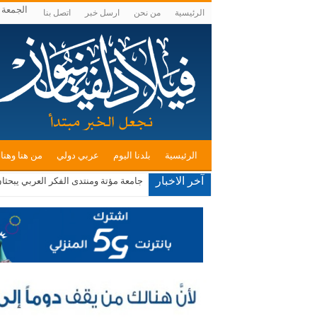
الجمعة , أغس
الرئيسية
من نحن
ارسل خبر
اتصل بنا
الرئيسية
بلدنا اليوم
عربي دولي
من هنا وهنا
آخر الاخبار
صادرات صناعة عمان تكسر حاجز الــ 4 مليارات دينار في 7 أشهر بالعام الحالي
جامعة مؤتة ومنتدى الفكر العربي يبحثا