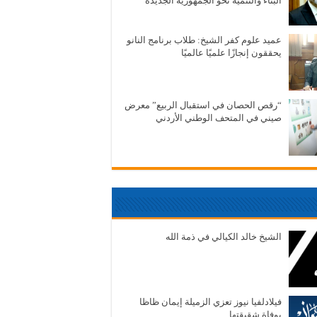
البناء والتنمية نحو الجمهورية الجديدة
عميد علوم كفر الشيخ: طلاب برنامج النانو
يحققون إنجازًا علميًا عالميًا
“رقص الحصان في استقبال الربيع” معرض
صيني في المتحف الوطني الأردني
الشيخ خالد الكيالي في ذمة الله
فيلادلفيا نيوز تعزي الزميلة إيمان ظاظا
بوفاة شقيقتها