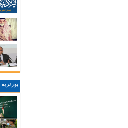
بورتريه