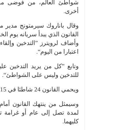
شواطئ العالم، من فوضى مشر
أخرى.
وقال باناروك سيرمتونج مدير مك
القانون الذي يبدأ سريانه يوم ا
وأضاف لرويترز ”التدخين وإلق
اعتبارا من اليوم“.
وتابع ”كل من يريد التدخين ع
للتدخين وليس على الشواطئ“.
ويحمي القانون 24 شاطئا في 15 إقليما على ساحل أندامان وخليج تايلاند.
وسيمثل من ينتهك القانون أمام
كليهما.