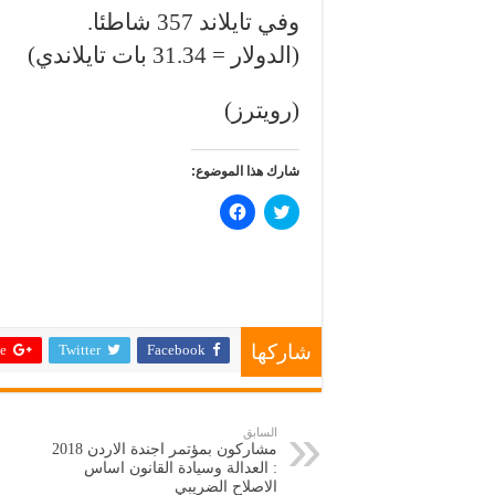
وفي تايلاند 357 شاطئا.
(الدولار = 31.34 بات تايلاندي)
(رويترز)
شارك هذا الموضوع:
ا
ا
ض
ن
غ
ق
ط
ر
ل
ل
ل
ل
م
م
ش
ش
ا
ا
ر
ر
 +
Twitter
Facebook
ك
ك
شاركها
ة
ة
ع
ع
ل
ل
ى
ى
ت
ف
السابق
و
ي
مشاركون بمؤتمر اجندة الاردن 2018
ي
س
ت
ب
: العدالة وسيادة القانون اساس
ر
و
الاصلاح الضريبي