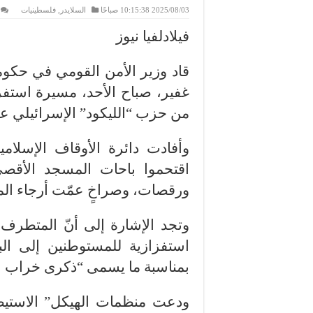
2025/08/03 10:15:38 صباحًا
السلايدر
,
فلسطينيات
فيلادلفيا نيوز
قاد وزير الأمن القومي في حكومة
غفير، صباح الأحد، مسيرة استف
من حزب “الليكود” الإسرائيلي ع
اقتحموا باحات المسجد الأقصى
ورقصات، وصراخٍ عمّت أرجاء ال
وتجد الإشارة إلى أنّ المتطرف 
استفزازية للمستوطنين إلى الب
بمناسبة ما يسمى “ذكرى خراب ا
ودعت منظمات الهيكل” الاستيطا