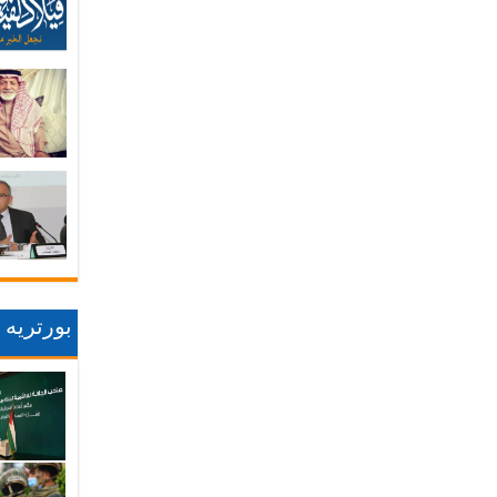
بورتريه