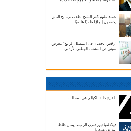
البناء والتنمية نحو الجمهورية الجديدة
عميد علوم كفر الشيخ: طلاب برنامج النانو
يحققون إنجازًا علميًا عالميًا
“رقص الحصان في استقبال الربيع” معرض
صيني في المتحف الوطني الأردني
الشيخ خالد الكيالي في ذمة الله
فيلادلفيا نيوز تعزي الزميلة إيمان ظاظا
بوفاة شقيقتها