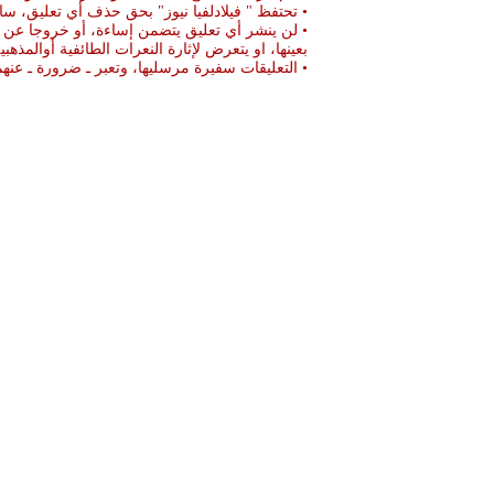
• تحتفظ " فيلادلفيا نيوز" بحق حذف أي تعليق، سا
• لن ينشر أي تعليق يتضمن إساءة، أو خروجا عن ال
بعينها، او يتعرض لإثارة النعرات الطائفية أوالمذهبي
• التعليقات سفيرة مرسليها، وتعبر ـ ضرورة ـ ع