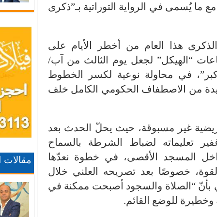
ع ما يُسمى في الرواية التوراتية بـ”ذكرى
ذكرى هذا العام من أخطر الأيام على
ات “الهيكل” لجعل يوم الثالث من آب/
كبر”، في محاولة نوعية لكسر الخطوط
ستفيدة من الاصطفاف الحكومي الكامل خلف
حريضية غير مسبوقة، حيث يحلّ الحدث بعد
ير تعليماته لضباط الشرطة بالسماح
اخل المسجد الأقصى، في خطوة نعدّها
مقالات 
القوة، خصوصًا بعد تصريحه العلني خلال
 بأنّ “الصلاة والسجود أصبحت ممكنة في
وخطيرة للوضع القائم.