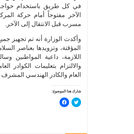
في كل طريق باستخدام حواجز 
الآخر مفتوحاً أمام حركة المرك
مسرب قبل الانتقال إلى الآخر.
وأكدت الوزارة أنه تم تجهيز جميع
المؤقتة، وتزويدها بعناصر السلام
اللازمة، داعية المواطنين وس
والالتزام بتعليمات الكوادر الع
العام والكادر الهندسي المشرف
شارك هذا الموضوع:
ا
ا
ض
ن
غ
ق
ط
ر
ل
ل
ل
ل
م
م
ش
ش
ا
ا