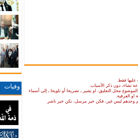
 عليها فقط.
وفيات
عة تشاء، دون ذكر الأسباب.
موضوع محل التعليق، او يشير ـ تصريحا أو تلويحا ـ إلى أسماء
ة او العرقية.
نهم وحدهم ليس غير، فكن خير مرسل، نكن خير ناشر.