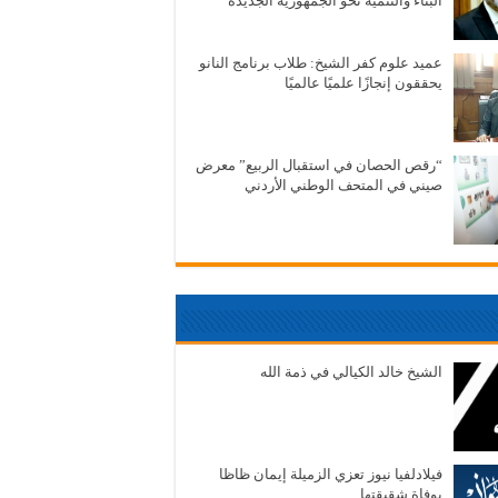
البناء والتنمية نحو الجمهورية الجديدة
عميد علوم كفر الشيخ: طلاب برنامج النانو
يحققون إنجازًا علميًا عالميًا
“رقص الحصان في استقبال الربيع” معرض
صيني في المتحف الوطني الأردني
الشيخ خالد الكيالي في ذمة الله
فيلادلفيا نيوز تعزي الزميلة إيمان ظاظا
بوفاة شقيقتها