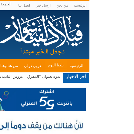
الجمعة , أغس
الرئيسية
من نحن
ارسل خبر
اتصل بنا
بلدنا اليوم
الرئيسية
عربي دولي
من هنا وهنا
آخر الاخبار
ندوة بعنوان “المفرق .. عروس البادية ود
جامعة مؤتة ومنتدى الفكر العربي يبحثا