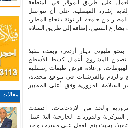
العمل على طريق الموقر في المنطقة
ولغاية إشارة الفيصلية، على أن تتواصل
مطار من جامعة الزيتونة باتجاه المطار،
بشارع الستين، إضافة إلى طريق السلام
بنحو مليوني دينار أردني، وبمدة تنفيذ
 إلى 180 يوماً، ويتضمن المشروع أعمال كشط الأسطح
لهبوطات، وإعادة فرش طبقات إسفلتية
 والردم والفرشيات في مواقع محددة،
ر السلامة المرورية وفق أعلى المعايير
مقالات 
رورية والحد من الازدحامات، اعتمدت
ر المركزية والدوريات الخارجية آلية عمل
لتنفيذ، بحيث يتم العمل على مسرب واحد