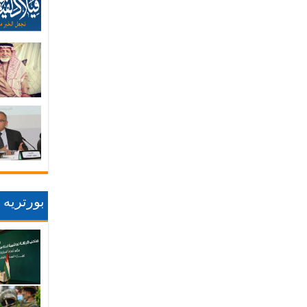
بورتريه