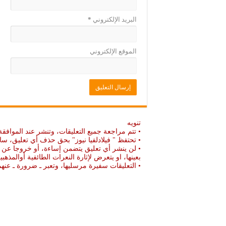
البريد الإلكتروني
*
الموقع الإلكتروني
تنويه
• تتم مراجعة جميع التعليقات، وتنشر عند الموافقة
• تحتفظ " فيلادلفيا نيوز" بحق حذف أي تعليق، سا
• لن ينشر أي تعليق يتضمن إساءة، أو خروجا عن ال
بعينها، او يتعرض لإثارة النعرات الطائفية أوالمذهبي
• التعليقات سفيرة مرسليها، وتعبر ـ ضرورة ـ ع