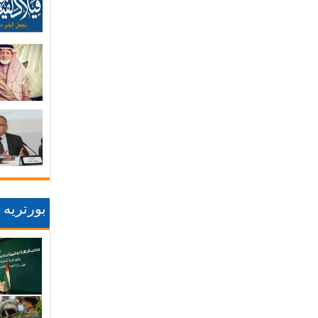
بورتريه