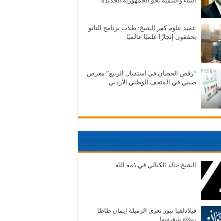
البناء والتنمية نحو الجمهورية الجديدة
عميد علوم كفر الشيخ: طلاب برنامج النانو
يحققون إنجازًا علميًا عالميًا
“رقص الحصان في استقبال الربيع” معرض
صيني في المتحف الوطني الأردني
الشيخ خالد الكيالي في ذمة الله
فيلادلفيا نيوز تعزي الزميلة إيمان ظاظا
بوفاة شقيقتها