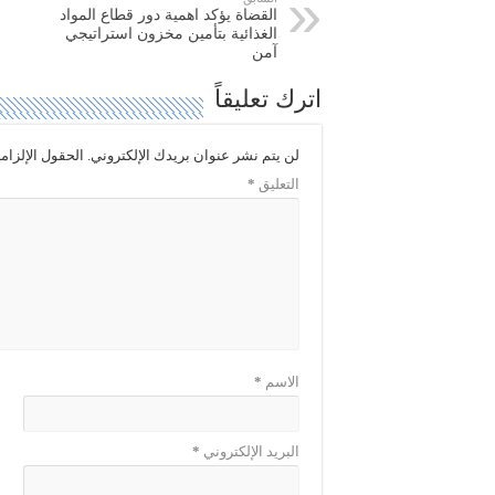
و
ي
القضاة يؤكد اهمية دور قطاع المواد
ي
س
ت
ب
الغذائية بتأمين مخزون استراتيجي
ر
و
آمن
(
ك
ف
(
ت
ف
اترك تعليقاً
ح
ت
ف
ح
ي
ف
ن
ي
لن يتم نشر عنوان بريدك الإلكتروني.
الحقول الإلزامي
ا
ن
ف
ا
التعليق
*
ذ
ف
ة
ذ
ج
ة
د
ج
ي
د
د
ي
ة
د
)
ة
)
الاسم
*
البريد الإلكتروني
*