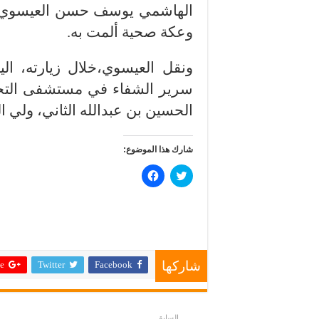
الهاشمي يوسف حسن العيسوي على
وعكة صحية ألمت به.
ونقل العيسوي،خلال زيارته، الي
سرير الشفاء في مستشفى التخص
الحسين بن عبدالله الثاني، ولي ا
شارك هذا الموضوع:
ا
ا
ض
ن
غ
ق
ط
ر
ل
ل
ل
ل
م
م
ش
ش
ا
ا
ر
ر
 +
Twitter
Facebook
ك
ك
شاركها
ة
ة
ع
ع
ل
ل
ى
ى
ت
ف
السابق