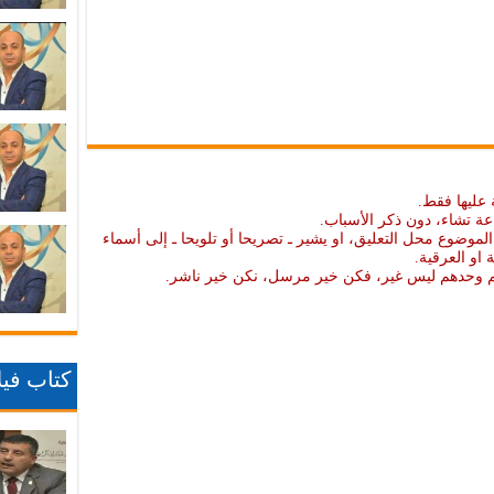
 عليها فقط.
عة تشاء، دون ذكر الأسباب.
موضوع محل التعليق، او يشير ـ تصريحا أو تلويحا ـ إلى أسماء
ة او العرقية.
نهم وحدهم ليس غير، فكن خير مرسل، نكن خير ناشر.
كتاب فيلا