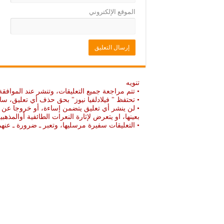
الموقع الإلكتروني
تنويه
• تتم مراجعة جميع التعليقات، وتنشر عند الموافقة
• تحتفظ " فيلادلفيا نيوز" بحق حذف أي تعليق، سا
• لن ينشر أي تعليق يتضمن إساءة، أو خروجا عن ال
بعينها، او يتعرض لإثارة النعرات الطائفية أوالمذهبي
• التعليقات سفيرة مرسليها، وتعبر ـ ضرورة ـ ع