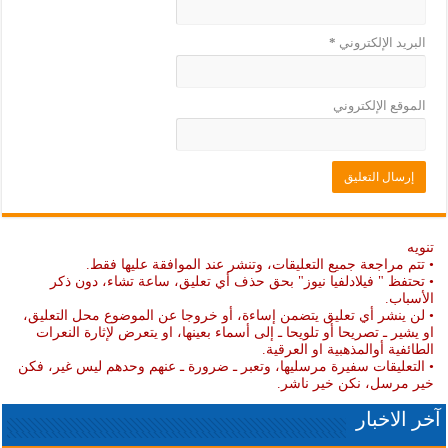
البريد الإلكتروني
*
الموقع الإلكتروني
تنويه
• تتم مراجعة جميع التعليقات، وتنشر عند الموافقة عليها فقط.
• تحتفظ " فيلادلفيا نيوز" بحق حذف أي تعليق، ساعة تشاء، دون ذكر
الأسباب.
• لن ينشر أي تعليق يتضمن إساءة، أو خروجا عن الموضوع محل التعليق،
او يشير ـ تصريحا أو تلويحا ـ إلى أسماء بعينها، او يتعرض لإثارة النعرات
الطائفية أوالمذهبية او العرقية.
• التعليقات سفيرة مرسليها، وتعبر ـ ضرورة ـ عنهم وحدهم ليس غير، فكن
خير مرسل، نكن خير ناشر.
آخر الاخبار