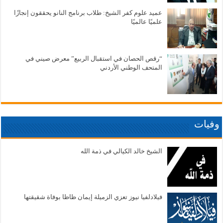
عميد علوم كفر الشيخ: طلاب برنامج النانو يحققون إنجازًا
علميًا عالميًا
“رقص الحصان في استقبال الربيع” معرض صيني في
المتحف الوطني الأردني
وفيات
الشيخ خالد الكيالي في ذمة الله
فيلادلفيا نيوز تعزي الزميلة إيمان ظاظا بوفاة شقيقتها