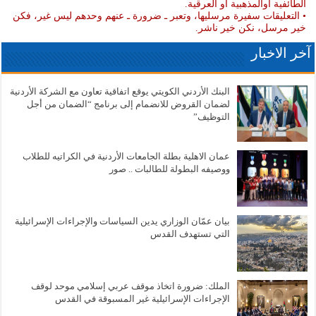
الطائفية أوالمذهبية او العرقية.
• التعليقات سفيرة مرسليها، وتعبر ـ ضرورة ـ عنهم وحدهم ليس غير، فكن
خير مرسل، نكن خير ناشر.
آخر الاخبار
البنك الأردني الكويتي يوقع اتفاقية تعاون مع الشركة الأردنية
لضمان القروض للانضمام إلى برنامج “الضمان من أجل
التوظيف”
عمان الاهلية بطلة الجامعات الأردنية في الكراتيه للطلاب
ووصيفه البطولة للطالبات .. صور
بيان عمّان الوزاري يدين السياسات والإجراءات الإسرائيلية
التي تستهدف القدس
الملك: ضرورة اتخاذ موقف عربي إسلامي موحد لوقف
الإجراءات الإسرائيلية غير المسبوقة في القدس