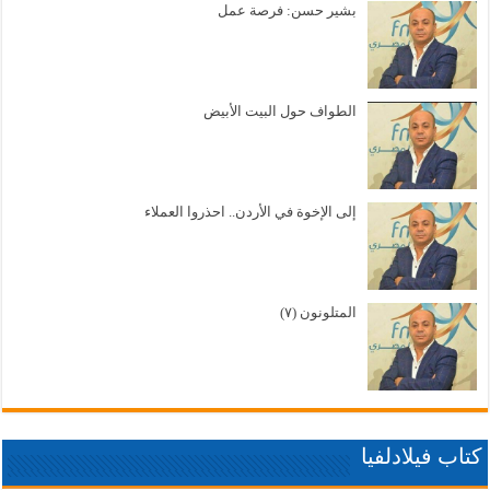
بشير حسن: فرصة عمل
الطواف حول البيت الأبيض
إلى الإخوة في الأردن.. احذروا العملاء
المتلونون (٧)
كتاب فيلادلفيا