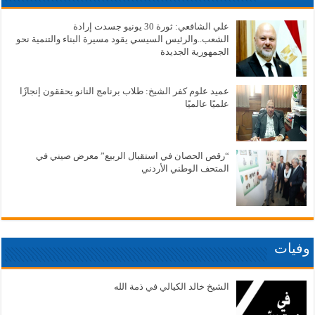
علي الشافعي: ثورة 30 يونيو جسدت إرادة
الشعب..والرئيس السيسي يقود مسيرة البناء والتنمية نحو
الجمهورية الجديدة
عميد علوم كفر الشيخ: طلاب برنامج النانو يحققون إنجازًا
علميًا عالميًا
“رقص الحصان في استقبال الربيع” معرض صيني في
المتحف الوطني الأردني
وفيات
الشيخ خالد الكيالي في ذمة الله