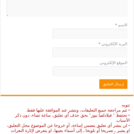
الاسم
*
البريد الإلكتروني
*
الموقع الإلكتروني
تنويه
• تتم مراجعة جميع التعليقات، وتنشر عند الموافقة عليها فقط.
• تحتفظ " فيلادلفيا نيوز" بحق حذف أي تعليق، ساعة تشاء، دون ذكر
الأسباب.
• لن ينشر أي تعليق يتضمن إساءة، أو خروجا عن الموضوع محل التعليق،
او يشير ـ تصريحا أو تلويحا ـ إلى أسماء بعينها، او يتعرض لإثارة النعرات