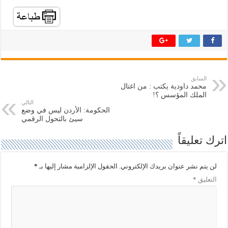
ل
ل
ل
ل
م
م
ش
ش
ا
ا
ر
ر
ك
ك
ة
ة
ع
ع
ل
ل
ى
ى
ت
ف
السابق
و
ي
محمد داودية يكتب : من اغتال
ي
س
ت
ب
الملك المؤسس ؟!
ر
و
التالي
(
ك
الحكومة: الأردن ليس في وضع
ف
(
سيئ بالتحول الرقمي
ت
ف
ح
ت
ف
ح
اترك تعليقاً
ي
ف
ن
ي
ا
ن
ف
ا
لن يتم نشر عنوان بريدك الإلكتروني.
الحقول الإلزامية مشار إليها بـ
*
ذ
ف
ة
ذ
التعليق
*
ج
ة
د
ج
ي
د
د
ي
ة
د
)
ة
)