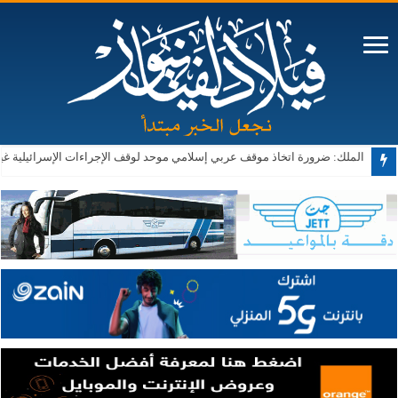
الملك: ضرورة اتخاذ موقف عربي إسلامي موحد لوقف الإجراءات الإسرائيلية غ