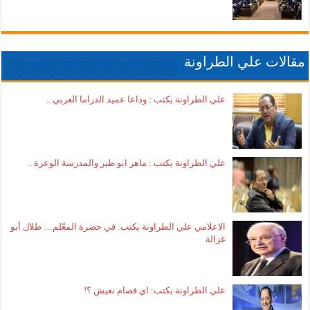
مقالات علي الطراونة
علي الطراونة يكتب : وداعا عميد الدراما العربي ..
علي الطراونة يكتب : ماهر ابو طير والمدرسة الوعرة ..
الاعلامي علي الطراونة يكتب: في حضرة المعّلم… طلال أبو
غزالة
علي الطراونة يكتب: اي فصام نعيش ؟!