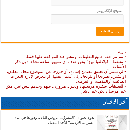
الموقع الإلكتروني
تنويه
• تتم مراجعة جميع التعليقات، وتنشر عند الموافقة عليها فقط.
• تحتفظ " فيلادلفيا نيوز" بحق حذف أي تعليق، ساعة تشاء، دون ذكر
الأسباب.
• لن ينشر أي تعليق يتضمن إساءة، أو خروجا عن الموضوع محل التعليق،
او يشير ـ تصريحا أو تلويحا ـ إلى أسماء بعينها، او يتعرض لإثارة النعرات
الطائفية أوالمذهبية او العرقية.
• التعليقات سفيرة مرسليها، وتعبر ـ ضرورة ـ عنهم وحدهم ليس غير، فكن
خير مرسل، نكن خير ناشر.
آخر الاخبار
ندوة بعنوان “المفرق .. عروس البادية ودورها في بناء
السردية الأردنية” الأحد المقبل