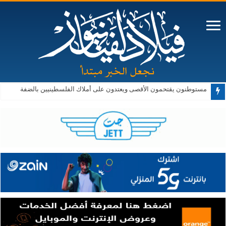
مستوطنون يقتحمون الأقصى ويعتدون على أملاك الفلسطينيين بالضفة