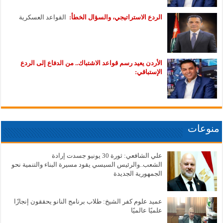
الردع الاستراتيجي، والسؤال الخطأ:
القواعد العسكرية
الأردن يعيد رسم قواعد الاشتباك.. من الدفاع إلى الردع
الإستباقي:
منوعات
علي الشافعي: ثورة 30 يونيو جسدت إرادة
الشعب..والرئيس السيسي يقود مسيرة البناء والتنمية نحو
الجمهورية الجديدة
عميد علوم كفر الشيخ: طلاب برنامج النانو يحققون إنجازًا
علميًا عالميًا