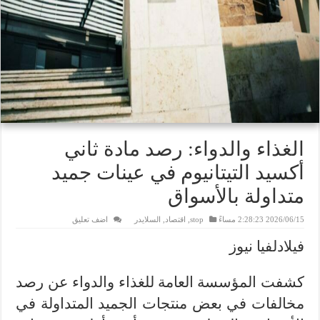
الغذاء والدواء: رصد مادة ثاني
أكسيد التيتانيوم في عينات جميد
متداولة بالأسواق
2026/06/15 2:28:23 مساءً
stop
,
اقتصاد
,
السلايدر
اضف تعليق
فيلادلفيا نيوز
كشفت المؤسسة العامة للغذاء والدواء عن رصد
مخالفات في بعض منتجات الجميد المتداولة في