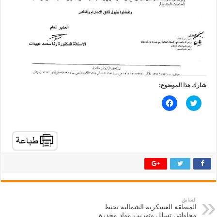
شارك هذا الموضوع:
ا
ا
ض
ن
غ
ق
ط
ر
ل
ل
ل
ل
م
م
ش
ش
ا
ا
ر
ر
ك
ك
ة
ة
ع
ع
ل
ل
ى
ى
ت
ف
السابق
و
ي
المنطقة العسكرية الشمالية تحبط
ي
س
ت
ب
محاولتي تسلل وتهريب مواد مخدرة