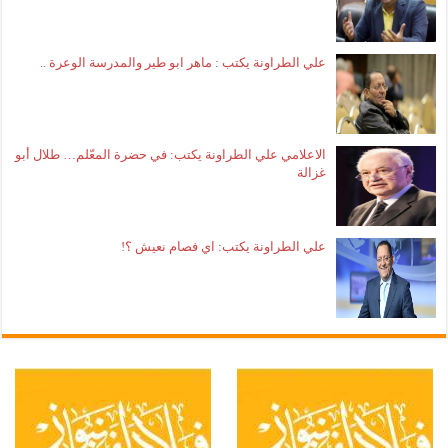
علي الطراونة يكتب : ماهر ابو طير والمدرسة الوعرة ..
الاعلامي علي الطراونة يكتب: في حضرة المعّلم… طلال أبو
غزالة
علي الطراونة يكتب: اي فصام نعيش ؟!