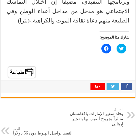
وبرنامجها التنفيذي، مضيفاً إن اختلال التماسك
الاجتماعي هو مدخل من مداخل أعداء الوطن وفي
الطليعة منهم دعاة ثقافة الموت والكراهية.-(بترا)
شارك هذا الموضوع:
ا
ا
ض
ن
غ
ق
ط
ر
ل
ل
ل
ل
م
م
ش
ش
ا
ا
ر
ر
ك
ك
ة
ة
ع
ع
ل
ل
ى
ى
ت
ف
السابق
و
ي
وفاة سفير الإمارات بافغانستان
ي
س
ت
ب
متاثراً بجروح أصيب بها بتفجير
ر
و
إرهابي
(
ك
التالي
ف
(
النفط يواصل الهبوط دون 56 دولارا
ت
ف