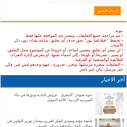
تنويه
• تتم مراجعة جميع التعليقات، وتنشر عند الموافقة عليها فقط.
• تحتفظ " فيلادلفيا نيوز" بحق حذف أي تعليق، ساعة تشاء، دون ذكر
الأسباب.
• لن ينشر أي تعليق يتضمن إساءة، أو خروجا عن الموضوع محل التعليق،
او يشير ـ تصريحا أو تلويحا ـ إلى أسماء بعينها، او يتعرض لإثارة النعرات
الطائفية أوالمذهبية او العرقية.
• التعليقات سفيرة مرسليها، وتعبر ـ ضرورة ـ عنهم وحدهم ليس غير، فكن
خير مرسل، نكن خير ناشر.
آخر الاخبار
ندوة بعنوان “المفرق .. عروس البادية ودورها في بناء
السردية الأردنية” الأحد المقبل
جامعة مؤتة ومنتدى الفكر العربي يبحثان تعزيز التعاون في
مجالات الفكر والثقافة وتمكين الشباب