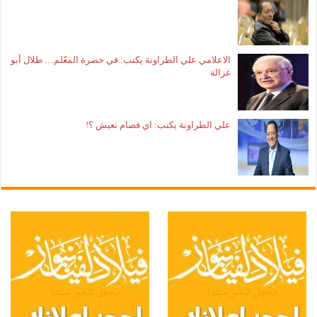
الاعلامي علي الطراونة يكتب: في حضرة المعّلم… طلال أبو
غزالة
علي الطراونة يكتب: اي فصام نعيش ؟!