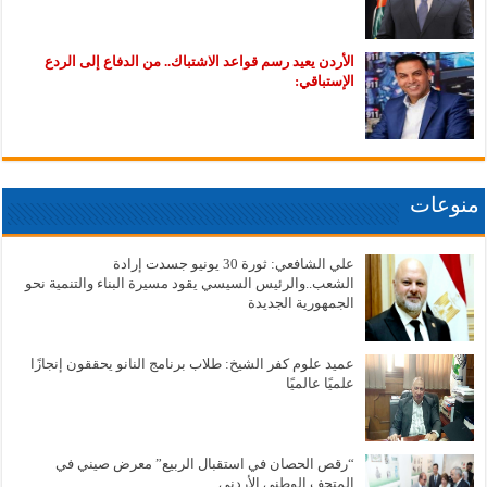
الأردن يعيد رسم قواعد الاشتباك.. من الدفاع إلى الردع
الإستباقي:
منوعات
علي الشافعي: ثورة 30 يونيو جسدت إرادة
الشعب..والرئيس السيسي يقود مسيرة البناء والتنمية نحو
الجمهورية الجديدة
عميد علوم كفر الشيخ: طلاب برنامج النانو يحققون إنجازًا
علميًا عالميًا
“رقص الحصان في استقبال الربيع” معرض صيني في
المتحف الوطني الأردني