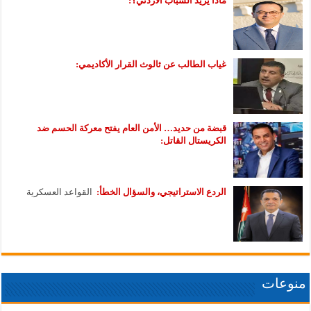
ماذا يريد الشباب الأردني؟:
غياب الطالب عن ثالوث القرار الأكاديمي:
قبضة من حديد… الأمن العام يفتح معركة الحسم ضد
الكريستال القاتل:
الردع الاستراتيجي، والسؤال الخطأ:
القواعد العسكرية
منوعات