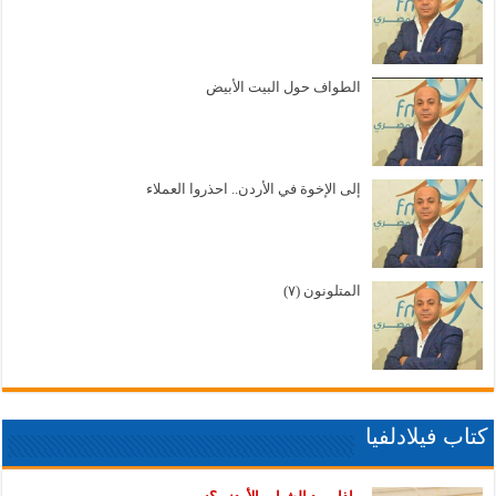
الطواف حول البيت الأبيض
إلى الإخوة في الأردن.. احذروا العملاء
المتلونون (٧)
كتاب فيلادلفيا