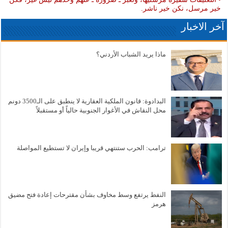
خير مرسل، نكن خير ناشر.
آخر الاخبار
ماذا يريد الشباب الأردني؟
البدادوة: قانون الملكية العقارية لا ينطبق على الـ3500 دونم
محل النقاش في الأغوار الجنوبية حالياً أو مستقبلاً
ترامب: الحرب ستنتهي قريبا وإيران لا تستطيع المواصلة
النفط يرتفع وسط مخاوف بشأن مقترحات إعادة فتح مضيق
هرمز