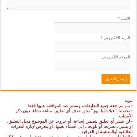
الاسم
*
البريد الإلكتروني
*
الموقع الإلكتروني
تنويه
• تتم مراجعة جميع التعليقات، وتنشر عند الموافقة عليها فقط.
• تحتفظ " فيلادلفيا نيوز" بحق حذف أي تعليق، ساعة تشاء، دون ذكر
الأسباب.
• لن ينشر أي تعليق يتضمن إساءة، أو خروجا عن الموضوع محل التعليق،
او يشير ـ تصريحا أو تلويحا ـ إلى أسماء بعينها، او يتعرض لإثارة النعرات
الطائفية أوالمذهبية او العرقية.
• التعليقات سفيرة مرسليها، وتعبر ـ ضرورة ـ عنهم وحدهم ليس غير، فكن