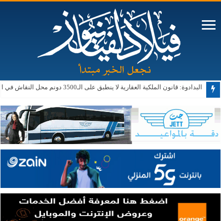
البدادوة: قانون الملكية العقارية لا ينطبق على الـ3500 دونم محل النقاش في الأغوار الجنوبية حالياً أو مستقبلاً