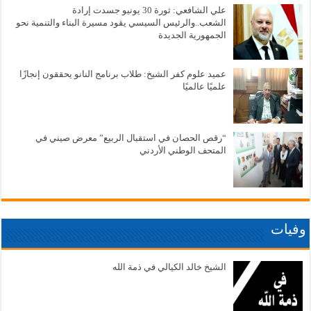
علي الشافعي: ثورة 30 يونيو جسدت إرادة
الشعب..والرئيس السيسي يقود مسيرة البناء والتنمية نحو
الجمهورية الجديدة
عميد علوم كفر الشيخ: طلاب برنامج النانو يحققون إنجازًا
علميًا عالميًا
“رقص الحصان في استقبال الربيع” معرض صيني في
المتحف الوطني الأردني
وفيات
الشيخ خالد الكيالي في ذمة الله