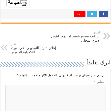
م
م
ش
ش
ا
ا
ر
ر
ك
ك
ة
ة
ع
ع
ل
ل
ى
ى
ت
ف
السابق
و
ي
الزراعة تسمح باستيراد الموز لنقص
ي
س
ت
ب
الانتاج المحلي
ر
و
التالي
(
ك
إعلان نتائج “التوجيهي” في دورته
ف
(
التكميلية الخميس
ت
ف
ح
ت
ف
ح
اترك تعليقاً
ي
ف
ن
ي
ا
ن
ف
ا
لن يتم نشر عنوان بريدك الإلكتروني.
الحقول الإلزامية مشار إليها بـ
*
ذ
ف
ة
ذ
التعليق
*
ج
ة
د
ج
ي
د
د
ي
ة
د
)
ة
)