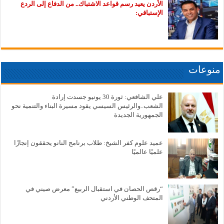
الأردن يعيد رسم قواعد الاشتباك.. من الدفاع إلى الردع
الإستباقي:
منوعات
علي الشافعي: ثورة 30 يونيو جسدت إرادة
الشعب..والرئيس السيسي يقود مسيرة البناء والتنمية نحو
الجمهورية الجديدة
عميد علوم كفر الشيخ: طلاب برنامج النانو يحققون إنجازًا
علميًا عالميًا
“رقص الحصان في استقبال الربيع” معرض صيني في
المتحف الوطني الأردني