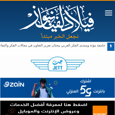
جامعة مؤتة ومنتدى الفكر العربي يبحثان تعزيز التعاون في مجالات الفكر والثقا