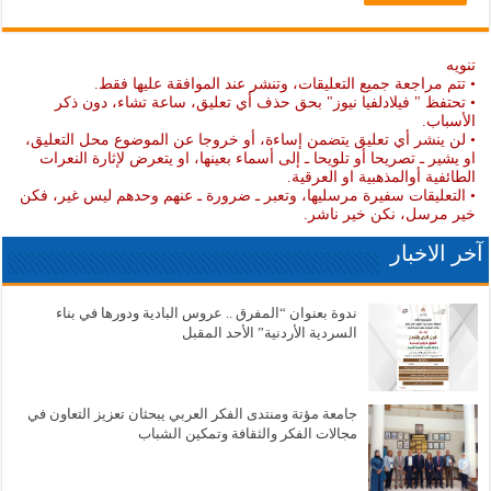
تنويه
• تتم مراجعة جميع التعليقات، وتنشر عند الموافقة عليها فقط.
• تحتفظ " فيلادلفيا نيوز" بحق حذف أي تعليق، ساعة تشاء، دون ذكر
الأسباب.
• لن ينشر أي تعليق يتضمن إساءة، أو خروجا عن الموضوع محل التعليق،
او يشير ـ تصريحا أو تلويحا ـ إلى أسماء بعينها، او يتعرض لإثارة النعرات
الطائفية أوالمذهبية او العرقية.
• التعليقات سفيرة مرسليها، وتعبر ـ ضرورة ـ عنهم وحدهم ليس غير، فكن
خير مرسل، نكن خير ناشر.
آخر الاخبار
ندوة بعنوان “المفرق .. عروس البادية ودورها في بناء
السردية الأردنية” الأحد المقبل
جامعة مؤتة ومنتدى الفكر العربي يبحثان تعزيز التعاون في
مجالات الفكر والثقافة وتمكين الشباب