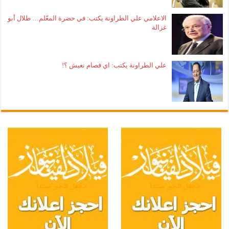
الاعلامي علي الطراونة يكتب: في حضرة المعّلم… طلال أبو
غزالة
علي الطراونة يكتب: اي فصام نعيش ؟!