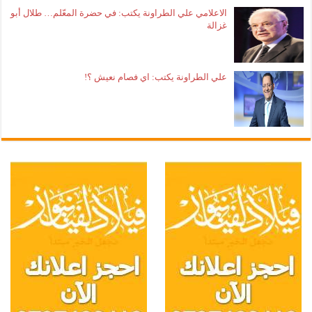
الاعلامي علي الطراونة يكتب: في حضرة المعّلم… طلال أبو
غزالة
علي الطراونة يكتب: اي فصام نعيش ؟!