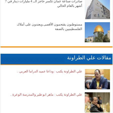
صادرات صناعة عمان تكسر حاجز الــ 4 مليارات دينار في 7
أشهر بالعام الحالي
مستوطنون يقتحمون الأقصى ويعتدون على أملاك
الفلسطينيين بالضفة
مقالات علي الطراونة
علي الطراونة يكتب : وداعا عميد الدراما العربي ..
علي الطراونة يكتب : ماهر ابو طير والمدرسة الوعرة ..