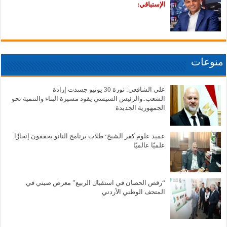
الإستباقي:
منوعات
علي الشافعي: ثورة 30 يونيو جسدت إرادة
الشعب..والرئيس السيسي يقود مسيرة البناء والتنمية نحو
الجمهورية الجديدة
عميد علوم كفر الشيخ: طلاب برنامج النانو يحققون إنجازًا
علميًا عالميًا
“رقص الحصان في استقبال الربيع” معرض صيني في
المتحف الوطني الأردني