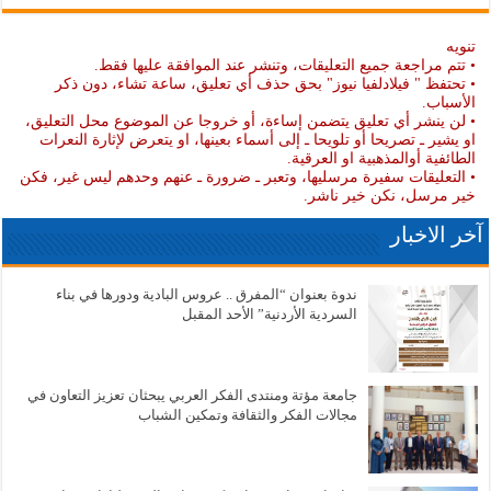
تنويه
• تتم مراجعة جميع التعليقات، وتنشر عند الموافقة عليها فقط.
• تحتفظ " فيلادلفيا نيوز" بحق حذف أي تعليق، ساعة تشاء، دون ذكر
الأسباب.
• لن ينشر أي تعليق يتضمن إساءة، أو خروجا عن الموضوع محل التعليق،
او يشير ـ تصريحا أو تلويحا ـ إلى أسماء بعينها، او يتعرض لإثارة النعرات
الطائفية أوالمذهبية او العرقية.
• التعليقات سفيرة مرسليها، وتعبر ـ ضرورة ـ عنهم وحدهم ليس غير، فكن
خير مرسل، نكن خير ناشر.
آخر الاخبار
ندوة بعنوان “المفرق .. عروس البادية ودورها في بناء
السردية الأردنية” الأحد المقبل
جامعة مؤتة ومنتدى الفكر العربي يبحثان تعزيز التعاون في
مجالات الفكر والثقافة وتمكين الشباب