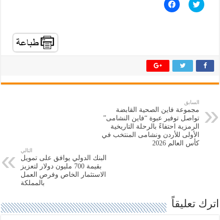
ا
ا
ض
ن
غ
ق
ط
ر
ل
ل
ل
ل
م
م
ش
ش
ا
ا
ر
ر
ك
ك
ة
ة
ع
ع
ل
ل
ى
ى
ت
ف
السابق
و
ي
مجموعة فاين الصحية القابضة
ي
س
ت
ب
تواصل توفير عبوة “فاين النشامى”
ر
و
الرمزية احتفاءً بالرحلة التاريخية
(
ك
الأولى للأردن ونشامى المنتخب في
ف
(
ت
ف
كأس العالم 2026
ح
ت
التالي
ف
ح
البنك الدولي يوافق على تمويل
ي
ف
بقيمة 700 مليون دولار لتعزيز
ن
ي
الاستثمار الخاص وفرص العمل
ا
ن
ف
ا
بالمملكة
ذ
ف
ة
ذ
ج
ة
اترك تعليقاً
د
ج
ي
د