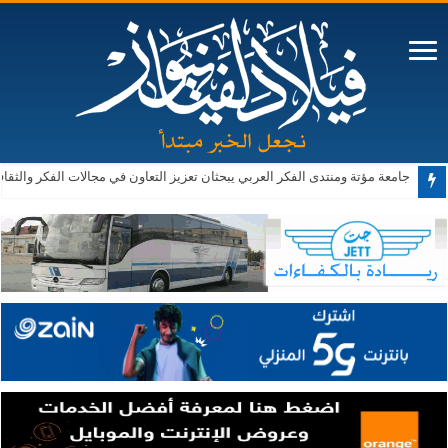
صادرات صناعة عمان تكسر حاجز الــ 4 مليارات دينار في 7 أشهر بالعام الحالي
جامعة مؤتة ومنتدى الفكر العربي يبحثان تعزيز التعاون في مجالات الفكر والثقا