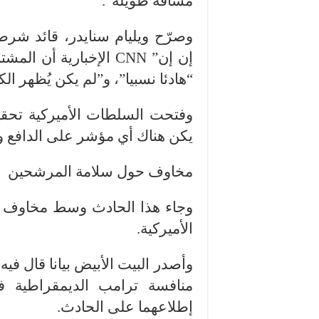
مسافة طويلة”.
وصرّح ويليام سنايدر، قائد شر
إن إن” CNN الإخبارية أ
“هادئا نسبيا”، و”لم يكن يُظهر ال
وفتحت السلطات الأميركية تحقيق
يكن هناك أي مؤشر على الدافع ورا
مخاوف حول سلامة المرشحين
وجاء هذا الحادث وسط مخاوف م
الأميركية.
وأصدر البيت الأبيض بيانا قال فيه
منافسة ترامب الديمقراطية في
إطلاعهما على الحادث.