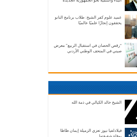
البناء والتنمية نحو الجمهورية الجديدة
عميد علوم كفر الشيخ: طلاب برنامج النانو
يحققون إنجازًا علميًا عالميًا
“رقص الحصان في استقبال الربيع” معرض
صيني في المتحف الوطني الأردني
الشيخ خالد الكيالي في ذمة الله
فيلادلفيا نيوز تعزي الزميلة إيمان ظاظا
بوفاة شقيقتها