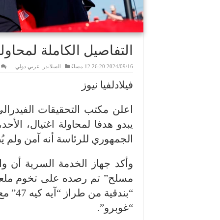
التفاصيل الكاملة لمحاولة
2024/09/16 12:26:20 مساءً
السلايدر
,
عربي دولي
فيلادلفيا نيوز
اعلن مكتب التحقيقات الفيدرالي
يبدو هدفا لمحاولة اغتيال، الأ
الجمهوري للرئاسة أنه آمن ولم ي
وأكد جهاز الخدمة السرية أن واح
مسلح” تم رصده على تخوم ملعب
“بندقي
“غوبرو”.