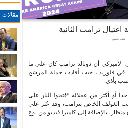
مقالات ع
 اغتيال ترامب الثانية
اضف تعليق
 الأميركي أن دونالد ترامب كان على ما
حد، في فلوريدا، حيث أفادت حملة المرشح
ُصب بأذى.
دا أو أكثر من عملائه “فتحوا النار على
 الغولف الخاص بترامب، وقد عُثر على
ة من طراز “آيه كيه 47” مع منظار، بالإضافة إلى كاميرا فيديو من نوع