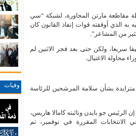
طة مقاطعة مارتن المجاورة، لشبكة “سي
ن المشتبه به الذي أوقفته قوات إنفاذ القانون كان
كثير من المشاعر”.
ا سريعا، ولكن حتى بعد فجر الاثنين لم
ء محاولة الاغتيال.
وفيات
تزايدة بشأن سلامة المرشحين للرئاسة
 إن الرئيس جو بايدن ونائبته كامالا هاريس،
 الانتخابات المقررة في نوفمبر، تم