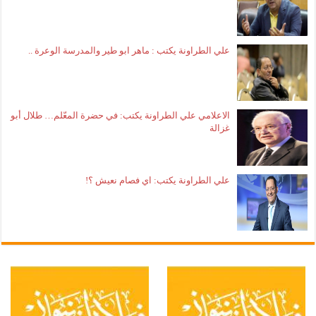
علي الطراونة يكتب : ماهر ابو طير والمدرسة الوعرة ..
الاعلامي علي الطراونة يكتب: في حضرة المعّلم… طلال أبو
غزالة
علي الطراونة يكتب: اي فصام نعيش ؟!