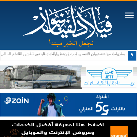
مستوطنون يقتحمون الأقصى ويعتدون على أملاك الفلسطينيين بالضفة