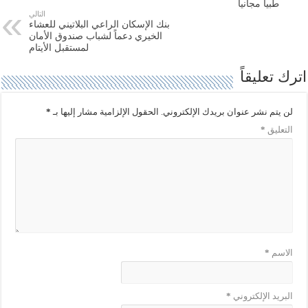
ر
و
طبياً مجانياً
(
ك
التالي
ف
(
بنك الإسكان الراعي البلاتيني للعشاء
ت
ف
ح
ت
الخيري دعماً لشباب صندوق الأمان
ف
ح
لمستقبل الأيتام
ي
ف
ن
ي
ا
ن
اترك تعليقاً
ف
ا
ذ
ف
ة
ذ
ج
ة
لن يتم نشر عنوان بريدك الإلكتروني.
الحقول الإلزامية مشار إليها بـ
*
د
ج
ي
د
التعليق
*
د
ي
ة
د
)
ة
)
الاسم
*
البريد الإلكتروني
*