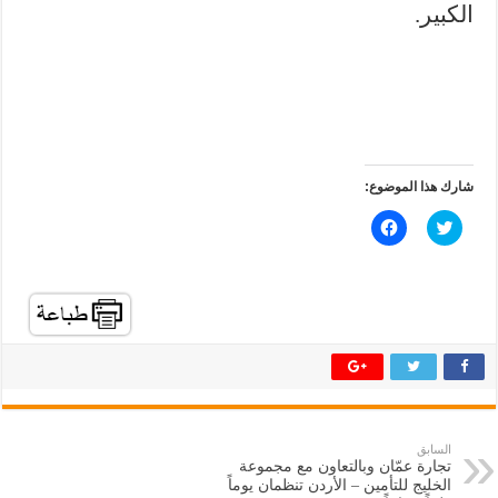
الكبير.
شارك هذا الموضوع:
ا
ا
ض
ن
غ
ق
ط
ر
ل
ل
ل
ل
م
م
ش
ش
ا
ا
ر
ر
ك
ك
ة
ة
ع
ع
ل
ل
ى
ى
ت
ف
السابق
و
ي
تجارة عمّان وبالتعاون مع مجموعة
ي
س
ت
ب
الخليج للتأمين – الأردن تنظمان يوماً