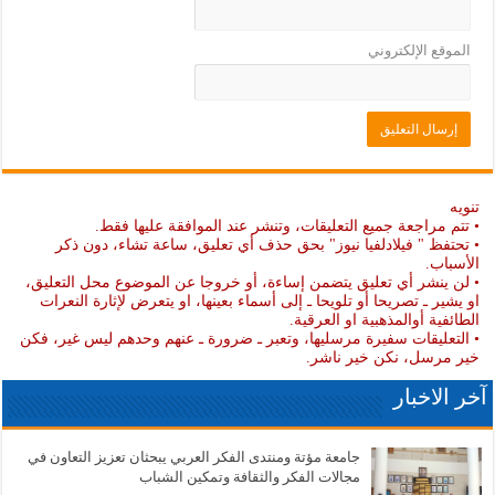
الموقع الإلكتروني
تنويه
• تتم مراجعة جميع التعليقات، وتنشر عند الموافقة عليها فقط.
• تحتفظ " فيلادلفيا نيوز" بحق حذف أي تعليق، ساعة تشاء، دون ذكر
الأسباب.
• لن ينشر أي تعليق يتضمن إساءة، أو خروجا عن الموضوع محل التعليق،
او يشير ـ تصريحا أو تلويحا ـ إلى أسماء بعينها، او يتعرض لإثارة النعرات
الطائفية أوالمذهبية او العرقية.
• التعليقات سفيرة مرسليها، وتعبر ـ ضرورة ـ عنهم وحدهم ليس غير، فكن
خير مرسل، نكن خير ناشر.
آخر الاخبار
جامعة مؤتة ومنتدى الفكر العربي يبحثان تعزيز التعاون في
مجالات الفكر والثقافة وتمكين الشباب