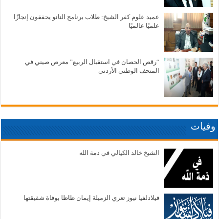
عميد علوم كفر الشيخ: طلاب برنامج النانو يحققون إنجازًا
علميًا عالميًا
“رقص الحصان في استقبال الربيع” معرض صيني في
المتحف الوطني الأردني
وفيات
الشيخ خالد الكيالي في ذمة الله
فيلادلفيا نيوز تعزي الزميلة إيمان ظاظا بوفاة شقيقتها