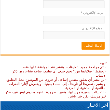
البريد الإلكتروني
*
الموقع الإلكتروني
تنويه
• تتم مراجعة جميع التعليقات، وتنشر عند الموافقة عليها فقط.
• تحتفظ " فيلادلفيا نيوز" بحق حذف أي تعليق، ساعة تشاء، دون ذكر
الأسباب.
• لن ينشر أي تعليق يتضمن إساءة، أو خروجا عن الموضوع محل التعليق،
او يشير ـ تصريحا أو تلويحا ـ إلى أسماء بعينها، او يتعرض لإثارة النعرات
الطائفية أوالمذهبية او العرقية.
• التعليقات سفيرة مرسليها، وتعبر ـ ضرورة ـ عنهم وحدهم ليس غير، فكن
خير مرسل، نكن خير ناشر.
آخر الاخبار