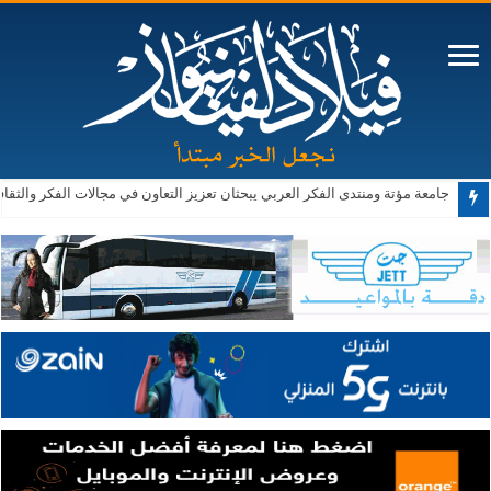
جامعة مؤتة ومنتدى الفكر العربي يبحثان تعزيز التعاون في مجالات الفكر والثقا