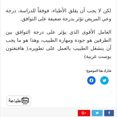
لكن لا يجب أن يقلق الأطباء، فوفقاً للدراسة، درجة
وعي المريض تؤثر بدرجة ضعيفة على التوافق.
العامل الأقوى الذي يؤثر على درجة التوافق بين
الطرفين هو جودة ومهارة الطبيب، وهذا هو ما يجب
أن ينشغل الطبيب بالعمل على تطويره.( هافنغتون
بوست عربية)
شارك هذا الموضوع:
ا
ا
ض
ن
غ
ق
ط
ر
ل
ل
ل
ل
م
م
ش
ش
ا
ا
ر
ر
ك
ك