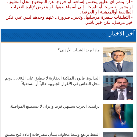
• لن ينشر أي تعليق يتضمن إساءة، أو خروجا عن الموضوع محل التعليق،
او يشير ـ تصريحا أو تلويحا ـ إلى أسماء بعينها، او يتعرض لإثارة النعرات
الطائفية أوالمذهبية او العرقية.
• التعليقات سفيرة مرسليها، وتعبر ـ ضرورة ـ عنهم وحدهم ليس غير، فكن
خير مرسل، نكن خير ناشر.
آخر الاخبار
ماذا يريد الشباب الأردني؟
البدادوة: قانون الملكية العقارية لا ينطبق على الـ3500 دونم
محل النقاش في الأغوار الجنوبية حالياً أو مستقبلاً
ترامب: الحرب ستنتهي قريبا وإيران لا تستطيع المواصلة
النفط يرتفع وسط مخاوف بشأن مقترحات إعادة فتح مضيق