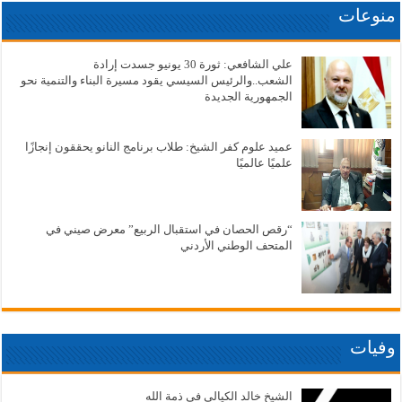
منوعات
علي الشافعي: ثورة 30 يونيو جسدت إرادة
الشعب..والرئيس السيسي يقود مسيرة البناء والتنمية نحو
الجمهورية الجديدة
عميد علوم كفر الشيخ: طلاب برنامج النانو يحققون إنجازًا
علميًا عالميًا
“رقص الحصان في استقبال الربيع” معرض صيني في
المتحف الوطني الأردني
وفيات
الشيخ خالد الكيالي في ذمة الله