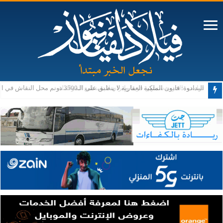
ترامب: الحرب ستنتهي قريبا وإيران لا تستطيع المواصلة