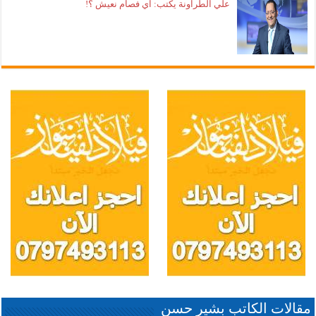
علي الطراونة يكتب: اي فصام نعيش ؟!
مقالات الكاتب بشير حسن