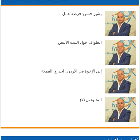
بشير حسن: فرصة عمل
الطواف حول البيت الأبيض
إلى الإخوة في الأردن.. احذروا العملاء
المتلونون (٧)